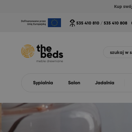
Kup swó
535 410 810
/
535 410 808
Sypialnia
Salon
Jadalnia