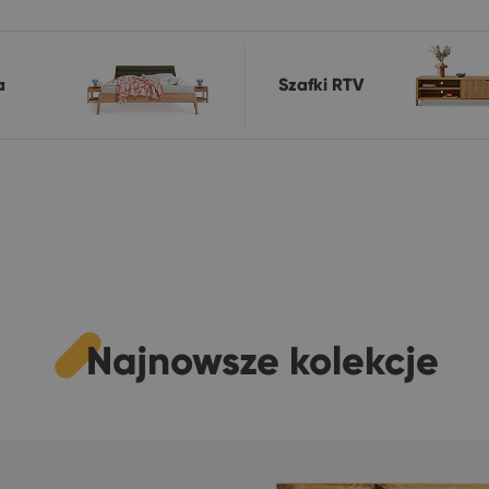
a
Szafki RTV
Najnowsze kolekcje