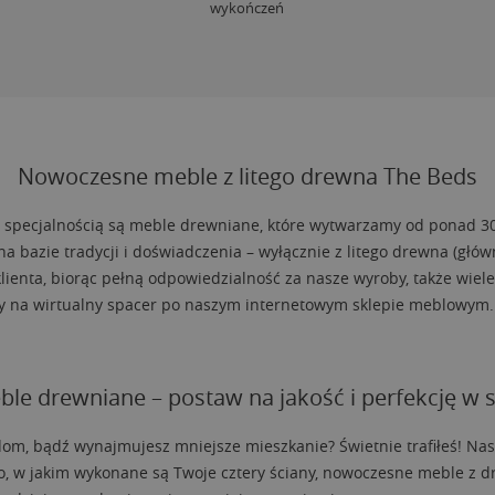
wykończeń
Nowoczesne meble z litego drewna The Beds
 specjalnością są meble drewniane, które wytwarzamy od ponad 30 
a bazie tradycji i doświadczenia – wyłącznie z litego drewna (głów
ienta, biorąc pełną odpowiedzialność za nasze wyroby, także wiele
zamy na wirtualny spacer po naszym internetowym sklepie meblowym.
ble drewniane – postaw na jakość i perfekcję w 
dom, bądź wynajmujesz mniejsze mieszkanie? Świetnie trafiłeś! Nasz
go, w jakim wykonane są Twoje cztery ściany, nowoczesne meble z d