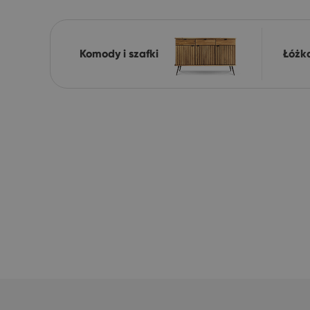
Komody i szafki
Łóżk