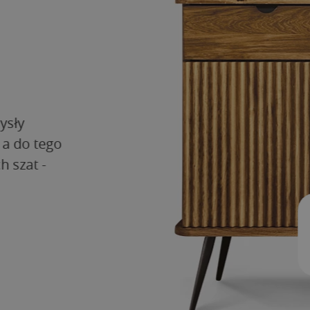
sły
a do tego
 szat -