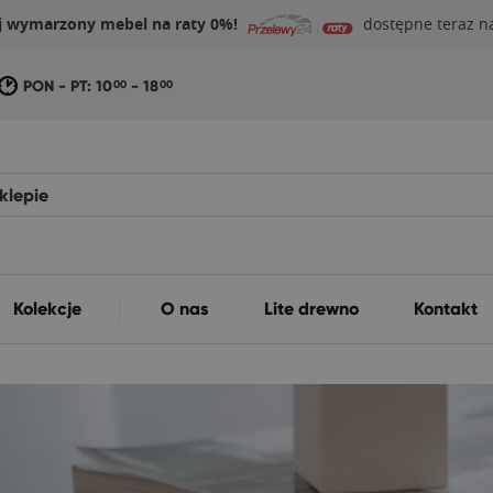
j wymarzony mebel na raty 0%!
dostępne teraz na
PON - PT: 10
- 18
00
00
Kolekcje
O nas
Lite drewno
Kontakt