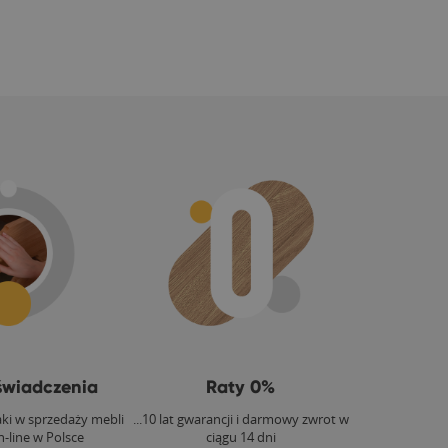
świadczenia
Raty 0%
aki w sprzedaży mebli
...10 lat gwarancji i darmowy zwrot w
-line w Polsce
ciągu 14 dni