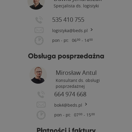
Specjalista ds. logistyki
535 410 755
logistyka@beds.pl
pon - pt:
06
- 14
00
00
Obsługa posprzedażna
Mirosław Antul
Konsultant ds. obsługi
posprzedażnej
664 974 668
bok4@beds.pl
pon - pt:
07
- 15
00
00
Płatności i faktury