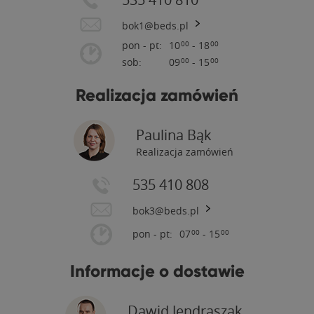
Tu powstaje Twój nowy mebel
bok1@beds.pl
pon - pt:
10
- 18
00
00
sob:
09
- 15
00
00
Realizacja zamówień
Paulina Bąk
Przywiązujemy wagę do detali
Realizacja zamówień
535 410 808
bok3@beds.pl
pon - pt:
07
- 15
00
00
Informacje o dostawie
Zainwestuj w jakość
Dawid Jendraszak