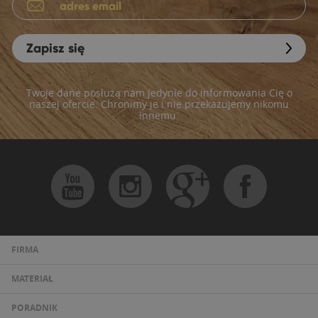
Zapisz się
Twoje dane posłużą nam jedynie do informowania Cię o
naszej ofercie. Chronimy je i nie przekazujemy nikomu
innemu.
FIRMA
MATERIAŁ
PORADNIK