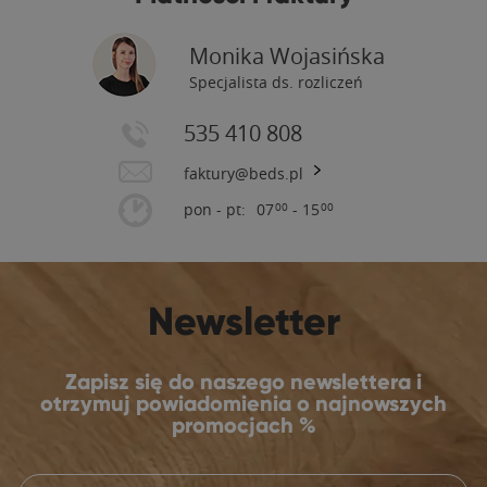
Monika Wojasińska
Specjalista ds. rozliczeń
535 410 808
faktury@beds.pl
pon - pt:
07
- 15
00
00
Newsletter
Zapisz się do naszego newslettera i
otrzymuj powiadomienia o najnowszych
promocjach %