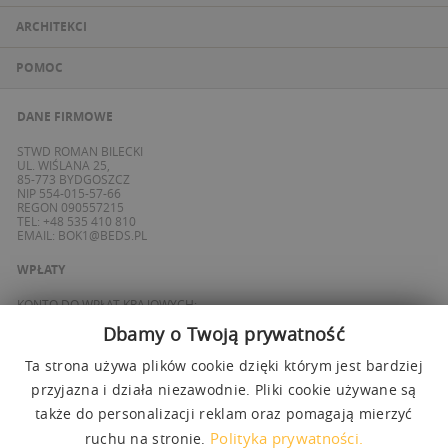
ARCHITEKCI
POMOC
DANE FIRMOWE
STWD ROMAN BILECKI
UL. WIŚLANA 25,
85-773 BYDGOSZCZ
NIP 554-015-57-66
REGON 090557215
TEL: +48 535 410 810
EMAIL:
BOK1@BEDS.PL
WPŁATY
KONTO DO WPŁAT KRAJOWYCH:
BANK ING
Dbamy o Twoją prywatność
69 1050 1139 1000 0090 8355 0765
KONTO DO WPŁAT SPOZA POLSKI / FOREIGN PAYMENTS:
BANK ING
Ta strona używa plików cookie dzięki którym jest bardziej
PL 27 1050 1139 1000 0090 8358 3337
SWIFT: INGBPLPW
przyjazna i działa niezawodnie. Pliki cookie używane są
także do personalizacji reklam oraz pomagają mierzyć
OBSŁUGUJEMY PŁATNOŚCI
Polityka prywatności.
ruchu na stronie.