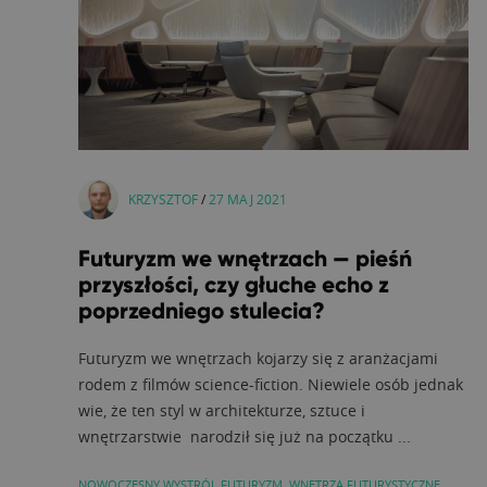
KRZYSZTOF
/
27 MAJ 2021
Futuryzm we wnętrzach — pieśń
przyszłości, czy głuche echo z
poprzedniego stulecia?
Futuryzm we wnętrzach kojarzy się z aranżacjami
rodem z filmów science-fiction. Niewiele osób jednak
wie, że ten styl w architekturze, sztuce i
wnętrzarstwie narodził się już na początku ...
NOWOCZESNY WYSTRÓJ
,
FUTURYZM
,
WNĘTRZA FUTURYSTYCZNE
,