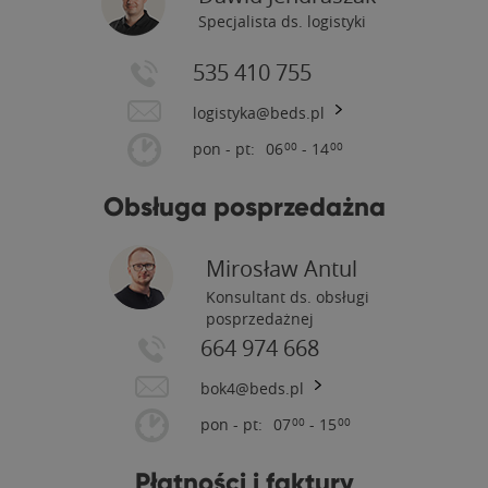
Specjalista ds. logistyki
535 410 755
logistyka@beds.pl
pon - pt:
06
- 14
00
00
Obsługa posprzedażna
Mirosław Antul
Konsultant ds. obsługi
posprzedażnej
664 974 668
bok4@beds.pl
pon - pt:
07
- 15
00
00
Płatności i faktury