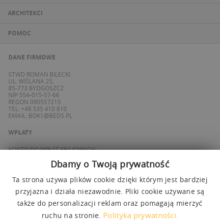
ARCHITEKCI
POMOC
DANE FIRMOWE
STWD ROMAN BILECKI
UL. WIŚLANA 25,
85-773 BYDGOSZCZ
NIP 554-015-57-66
REGON 090557215
TEL: +48 535 410 810
EMAIL:
BOK1@BEDS.PL
WPŁATY
KONTO DO WPŁAT KRAJOWYCH:
BANK ING
Dbamy o Twoją prywatność
69 1050 1139 1000 0090 8355 0765
KONTO DO WPŁAT SPOZA POLSKI / FOREIGN PAYMENTS:
BANK ING
Ta strona używa plików cookie dzięki którym jest bardziej
PL 27 1050 1139 1000 0090 8358 3337
SWIFT: INGBPLPW
przyjazna i działa niezawodnie. Pliki cookie używane są
także do personalizacji reklam oraz pomagają mierzyć
OBSŁUGUJEMY PŁATNOŚCI
Polityka prywatności.
ruchu na stronie.