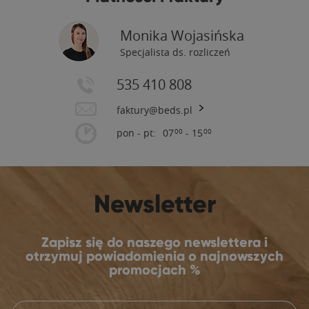
Monika Wojasińska
Specjalista ds. rozliczeń
535 410 808
faktury@beds.pl
pon - pt:
07
- 15
00
00
Newsletter
Zapisz się do naszego newslettera i
otrzymuj powiadomienia o najnowszych
promocjach %