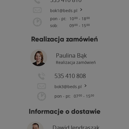
Tu powstaje Twój nowy mebel
bok1@beds.pl
pon - pt:
10
- 18
00
00
sob:
09
- 15
00
00
Realizacja zamówień
Paulina Bąk
Przywiązujemy wagę do detali
Realizacja zamówień
535 410 808
bok3@beds.pl
pon - pt:
07
- 15
00
00
Informacje o dostawie
Zainwestuj w jakość
Dawid Jendraszak