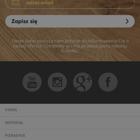
Zapisz się
Twoje dane posłużą nam jedynie do informowania Cię o
naszej ofercie. Chronimy je i nie przekazujemy nikomu
innemu.
FIRMA
MATERIAŁ
PORADNIK