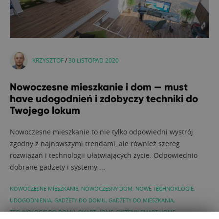
KRZYSZTOF
/
30 LISTOPAD 2020
Nowoczesne mieszkanie i dom — must
have udogodnień i zdobyczy techniki do
Twojego lokum
Nowoczesne mieszkanie to nie tylko odpowiedni wystrój
zgodny z najnowszymi trendami, ale również szereg
rozwiązań i technologii ułatwiających życie. Odpowiednio
dobrane gadżety i systemy ...
NOWOCZESNE MIESZKANIE
,
NOWOCZESNY DOM
,
NOWE TECHNOKLOGIE
,
UDOGODNIENIA
,
GADŻETY DO DOMU
,
GADŻETY DO MIESZKANIA
,
TECHNOLOGIE DO DOMU
,
SMART HOME
,
SYSTEMY SMART HOME
,