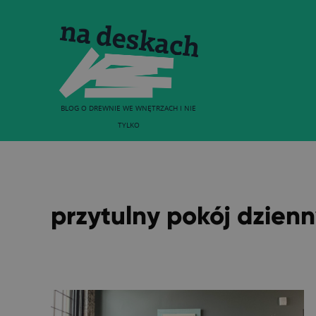
BLOG O DREWNIE WE WNĘTRZACH I NIE
TYLKO
przytulny pokój dzien