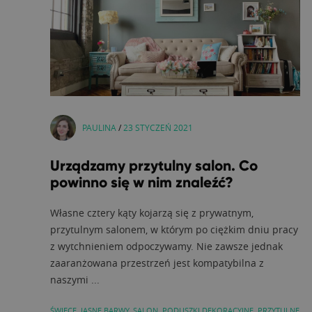
PAULINA
/
23 STYCZEŃ 2021
Urządzamy przytulny salon. Co
powinno się w nim znaleźć?
Własne cztery kąty kojarzą się z prywatnym,
przytulnym salonem, w którym po ciężkim dniu pracy
z wytchnieniem odpoczywamy. Nie zawsze jednak
zaaranżowana przestrzeń jest kompatybilna z
naszymi ...
ŚWIECE
,
JASNE BARWY
,
SALON
,
PODUSZKI DEKORACYJNE
,
PRZYTULNE