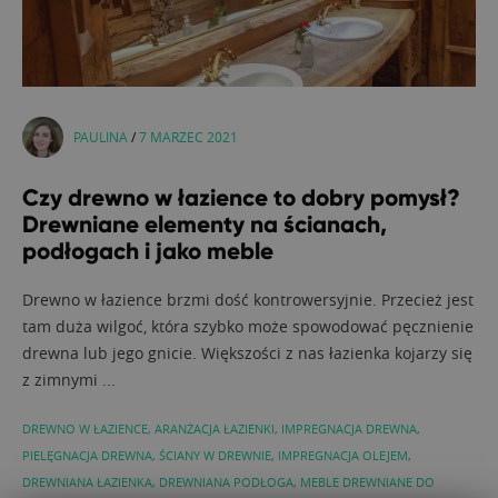
PAULINA
/
7 MARZEC 2021
Czy drewno w łazience to dobry pomysł?
Drewniane elementy na ścianach,
podłogach i jako meble
Drewno w łazience brzmi dość kontrowersyjnie. Przecież jest
tam duża wilgoć, która szybko może spowodować pęcznienie
drewna lub jego gnicie. Większości z nas łazienka kojarzy się
z zimnymi ...
DREWNO W ŁAZIENCE
,
ARANŻACJA ŁAZIENKI
,
IMPREGNACJA DREWNA
,
PIELĘGNACJA DREWNA
,
ŚCIANY W DREWNIE
,
IMPREGNACJA OLEJEM
,
DREWNIANA ŁAZIENKA
,
DREWNIANA PODŁOGA
,
MEBLE DREWNIANE DO