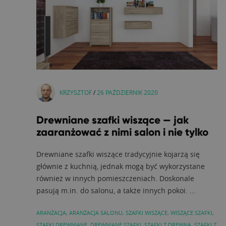
KRZYSZTOF
/
26 PAŹDZIERNIK 2020
Drewniane szafki wiszące — jak
zaaranżować z nimi salon i nie tylko
Drewniane szafki wiszące tradycyjnie kojarzą się
głównie z kuchnią, jednak mogą być wykorzystane
również w innych pomieszczeniach. Doskonale
pasują m.in. do salonu, a także innych pokoi. ...
ARANŻACJA
,
ARANŻACJA SALONU
,
SZAFKI WISZĄCE
,
WISZĄCE SZAFKI
,
SZAFKI DREWNIANE
,
DREWNIANE SZAFKI
,
SZAFKI Z DREWNA
,
SZAFKI Z