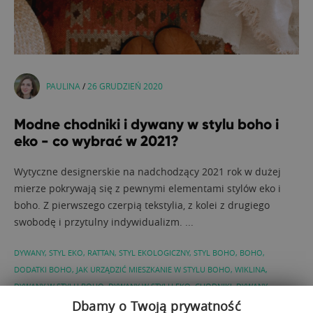
PAULINA
/
26 GRUDZIEŃ 2020
Modne chodniki i dywany w stylu boho i
eko - co wybrać w 2021?
Wytyczne designerskie na nadchodzący 2021 rok w dużej
mierze pokrywają się z pewnymi elementami stylów eko i
boho. Z pierwszego czerpią tekstylia, z kolei z drugiego
swobodę i przytulny indywidualizm. ...
DYWANY
,
STYL EKO
,
RATTAN
,
STYL EKOLOGICZNY
,
STYL BOHO
,
BOHO
,
DODATKI BOHO
,
JAK URZĄDZIĆ MIESZKANIE W STYLU BOHO
,
WIKLINA
,
DYWANY W STYLU BOHO
,
DYWANY W STYLU EKO
,
CHODNIKI
,
DYWANY
PLECIONE
,
WNĘTRZA W STYLU BOHO
Dbamy o Twoją prywatność
,
DYWAN DO SALONU
,
DYWAN DO