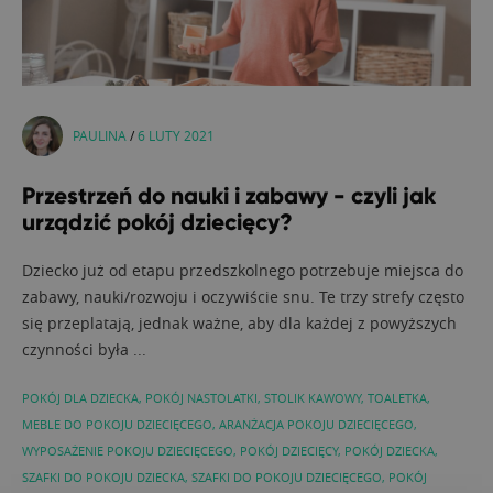
PAULINA
/
6 LUTY 2021
Przestrzeń do nauki i zabawy - czyli jak
urządzić pokój dziecięcy?
Dziecko już od etapu przedszkolnego potrzebuje miejsca do
zabawy, nauki/rozwoju i oczywiście snu. Te trzy strefy często
się przeplatają, jednak ważne, aby dla każdej z powyższych
czynności była ...
POKÓJ DLA DZIECKA
,
POKÓJ NASTOLATKI
,
STOLIK KAWOWY
,
TOALETKA
,
MEBLE DO POKOJU DZIECIĘCEGO
,
ARANŻACJA POKOJU DZIECIĘCEGO
,
WYPOSAŻENIE POKOJU DZIECIĘCEGO
,
POKÓJ DZIECIĘCY
,
POKÓJ DZIECKA
,
SZAFKI DO POKOJU DZIECKA
,
SZAFKI DO POKOJU DZIECIĘCEGO
,
POKÓJ