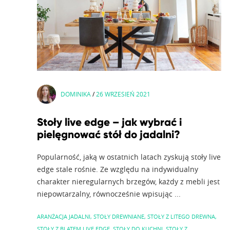
DOMINIKA
/
26 WRZESIEŃ 2021
Stoły live edge – jak wybrać i
pielęgnować stół do jadalni?
Popularność, jaką w ostatnich latach zyskują stoły live
edge stale rośnie. Ze względu na indywidualny
charakter nieregularnych brzegów, każdy z mebli jest
niepowtarzalny, równocześnie wpisując ...
ARANŻACJA JADALNI
,
STOŁY DREWNIANE
,
STOŁY Z LITEGO DREWNA
,
STOŁY Z BLATEM LIVE EDGE
,
STOŁY DO KUCHNI
,
STOŁY Z