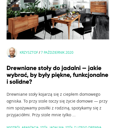
KRZYSZTOF
/
7 PAŹDZIERNIK 2020
Drewniane stoły do jadalni — jakie
wybrać, by były piękne, funkcjonalne
i solidne?
Drewniane stoły kojarzą się z ciepłem domowego
ogniska. To przy stole toczy się życie domowe — przy
nim spożywamy posiłki z rodziną, spotykamy się z
przyjaciółmi. Przy stole mnie tylko ...
WYSTRÓJ
,
ARANŻACJA
,
STÓŁ
,
JADALNIA
,
STÓŁ Z LITEGO DREWNA
,