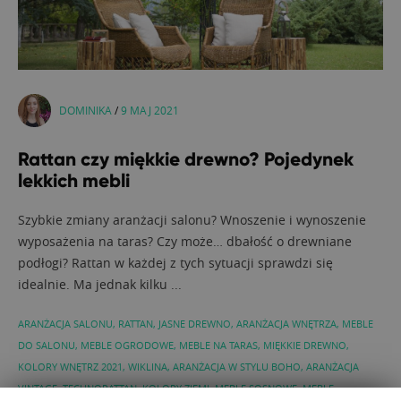
DOMINIKA
/
9 MAJ 2021
Rattan czy miękkie drewno? Pojedynek
lekkich mebli
Szybkie zmiany aranżacji salonu? Wnoszenie i wynoszenie
wyposażenia na taras? Czy może… dbałość o drewniane
podłogi? Rattan w każdej z tych sytuacji sprawdzi się
idealnie. Ma jednak kilku ...
ARANŻACJA SALONU
,
RATTAN
,
JASNE DREWNO
,
ARANŻACJA WNĘTRZA
,
MEBLE
DO SALONU
,
MEBLE OGRODOWE
,
MEBLE NA TARAS
,
MIĘKKIE DREWNO
,
KOLORY WNĘTRZ 2021
,
WIKLINA
,
ARANŻACJA W STYLU BOHO
,
ARANŻACJA
VINTAGE
,
TECHNORATTAN
,
KOLORY ZIEMI
,
MEBLE SOSNOWE
,
MEBLE