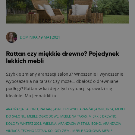
DOMINIKA
/
9 MAJ 2021
Rattan czy miękkie drewno? Pojedynek
lekkich mebli
Szybkie zmiany aranżacji salonu? Wnoszenie i wynoszenie
wyposażenia na taras? Czy może… dbałość o drewniane
podłogi? Rattan w każdej z tych sytuacji sprawdzi się
idealnie. Ma jednak kilku ...
ARANŻACJA SALONU
,
RATTAN
,
JASNE DREWNO
,
ARANŻACJA WNĘTRZA
,
MEBLE
DO SALONU
,
MEBLE OGRODOWE
,
MEBLE NA TARAS
,
MIĘKKIE DREWNO
,
KOLORY WNĘTRZ 2021
,
WIKLINA
,
ARANŻACJA W STYLU BOHO
,
ARANŻACJA
VINTAGE
,
TECHNORATTAN
,
KOLORY ZIEMI
,
MEBLE SOSNOWE
,
MEBLE