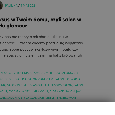
PAULINA
/
4 MAJ 2021
ksus w Twoim domu, czyli salon w
ylu glamour
ż z nas nie marzy o odrobinie luksusu w
zienności. Czasem chcemy poczuć się wyjątkowo
dując sobie pobyt w ekskluzywnym hotelu czy
onie spa, stroimy się niczym na bal z królową lub
ON
,
SALON Z KUCHNIĄ
,
GLAMOUR
,
MEBLE DO SALONU
,
STYL
MOUR
,
SZTUKATERIA
,
SALON Z ANEKSEM
,
SALON Z OTWARTĄ
HNIĄ
,
SALON W STYLU GLAMOUR
,
LUKSUSOWY SALON
,
SALON
MOUR
,
DODATKI W STYLU GLAMOUR
,
ELEGANCKI SALON
,
JAK
ĄDZIĆ SALON W STYLU GLAMOUR
,
MEBLE TEPICEROWANE