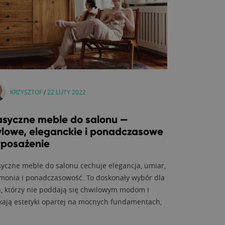
KRZYSZTOF
/
22 LUTY 2022
asyczne meble do salonu —
ylowe, eleganckie i ponadczasowe
posażenie
syczne meble do salonu cechuje elegancja, umiar,
monia i ponadczasowość. To doskonały wybór dla
h, którzy nie poddają się chwilowym modom i
kają estetyki opartej na mocnych fundamentach,