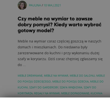
PAULINA
/
10 MAJ 2021
Czy meble na wymiar to zawsze
dobry pomysł? Kiedy warto wybrać
gotowy model?
Meble na wymiar coraz częściej goszczą w naszych
domach i mieszkaniach. Do niedawna były
zarezerwowane do kuchni i przy wykonaniu dużej
szafy w korytarzu. Dziś coraz chętniej zgłaszamy się
do ...
MEBLE DREWNIANE
,
MEBLE NA WYMIAR
,
MEBLE DO SALONU
,
MEBLE
DO POKOJU DZIECIĘCEGO
,
MEBLE DO POKOJU DZIECKA
,
MEBLE DO
KUCHNI
,
SZAFY DO GARDEROBY
,
SZAFA WNĘKOWA
,
SZAFY DO
KORYTARZA
,
REGAŁY NA WYMIAR
,
MEBLE DOPASOWANE
,
KUCHNIA
NA WYMIAR
,
MEBLE DEDYKOWANE
,
MEBLE WOLNOSTOJĄCE