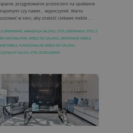
zątanie, przygotowanie przestrzeni na spotkanie
znajomymi czy nawet… wypoczynek. Warto
uszować w sieci, aby znaleźć ciekawe meble ...
LE DREWNIANE
,
ARANŻACJA SALONU
,
STÓŁ DREWNIANY
,
STÓŁ Z
TEM NATURALNYM
,
MEBLE DO SALONU
,
DREWNIANE MEBLE
,
AWE MEBLE
,
FUNKCJONALNE MEBLE DO SALONU
,
KCJONALNY SALON
,
STÓŁ ROZKŁADANY