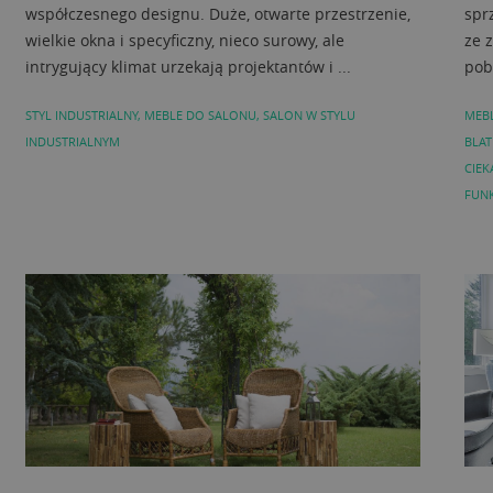
współczesnego designu. Duże, otwarte przestrzenie,
spr
wielkie okna i specyficzny, nieco surowy, ale
ze 
intrygujący klimat urzekają projektantów i ...
pob
STYL INDUSTRIALNY
,
MEBLE DO SALONU
,
SALON W STYLU
MEB
INDUSTRIALNYM
BLA
CIEK
FUN