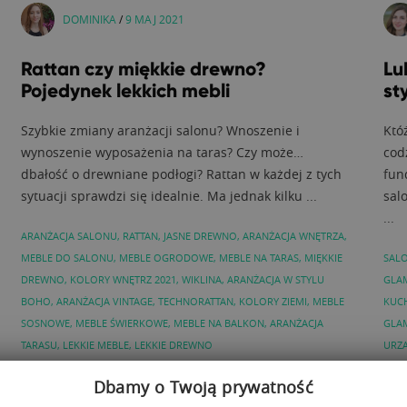
DOMINIKA
/
9 MAJ 2021
Rattan czy miękkie drewno?
Lu
Pojedynek lekkich mebli
st
Szybkie zmiany aranżacji salonu? Wnoszenie i
Któ
wynoszenie wyposażenia na taras? Czy może…
cod
dbałość o drewniane podłogi? Rattan w każdej z tych
fun
sytuacji sprawdzi się idealnie. Ma jednak kilku ...
sal
...
ARANŻACJA SALONU
,
RATTAN
,
JASNE DREWNO
,
ARANŻACJA WNĘTRZA
,
MEBLE DO SALONU
,
MEBLE OGRODOWE
,
MEBLE NA TARAS
,
MIĘKKIE
SAL
DREWNO
,
KOLORY WNĘTRZ 2021
,
WIKLINA
,
ARANŻACJA W STYLU
GLA
BOHO
,
ARANŻACJA VINTAGE
,
TECHNORATTAN
,
KOLORY ZIEMI
,
MEBLE
KUC
SOSNOWE
,
MEBLE ŚWIERKOWE
,
MEBLE NA BALKON
,
ARANŻACJA
GLA
TARASU
,
LEKKIE MEBLE
,
LEKKIE DREWNO
URZ
Dbamy o Twoją prywatność