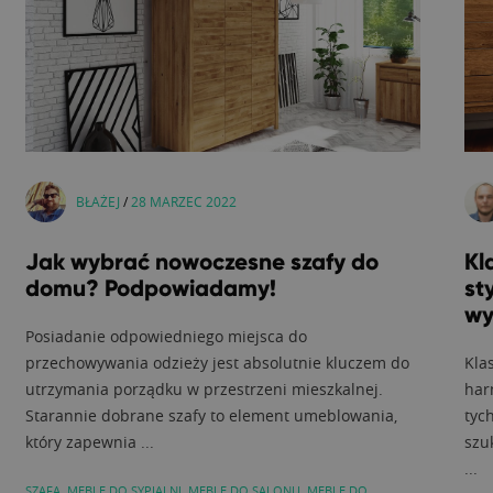
BŁAŻEJ
/
28 MARZEC 2022
Jak wybrać nowoczesne szafy do
Kl
domu? Podpowiadamy!
st
wy
Posiadanie odpowiedniego miejsca do
przechowywania odzieży jest absolutnie kluczem do
Kla
utrzymania porządku w przestrzeni mieszkalnej.
har
Starannie dobrane szafy to element umeblowania,
tyc
który zapewnia ...
szu
...
SZAFA
,
MEBLE DO SYPIALNI
,
MEBLE DO SALONU
,
MEBLE DO