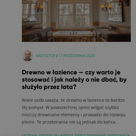
KRZYSZTOF
/
17 PAŹDZIERNIK 2020
Drewno w łazience — czy warto je
stosować i jak należy o nie dbać, by
służyło przez lata?
Wiele osób uważa, że drewno w łazience to bardzo
zły pomysł. W powszechnej opinii wilgoć szybko
niszczy drewniane elementy i prowadzi do rozwoju
pleśni. Te przekonania nie są jednak do końca ...
ŁAZIENKA
,
DREWNO W ŁAZIENCE
,
MEBLE DREWNIANE
,
IMPREGNACJA