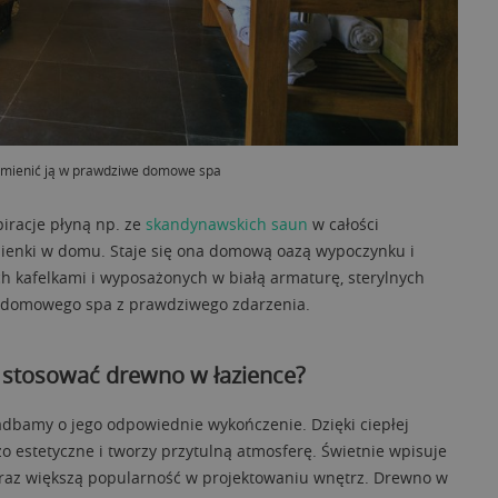
mienić ją w prawdziwe domowe spa
iracje płyną np. ze
skandynawskich saun
w całości
zienki w domu. Staje się ona domową oazą wypoczynku i
ch kafelkami i wyposażonych w białą armaturę, sterylnych
zy domowego spa z prawdziwego zdarzenia.
e stosować drewno w łazience?
adbamy o jego odpowiednie wykończenie. Dzięki ciepłej
o estetyczne i tworzy przytulną atmosferę. Świetnie wpisuje
coraz większą popularność w projektowaniu wnętrz. Drewno w