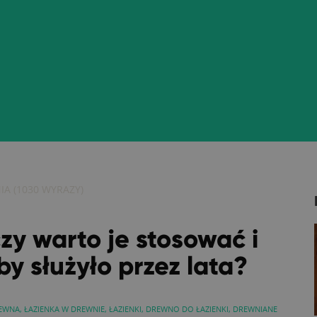
IA
(
1030
WYRAZY)
zy warto je stosować i
by służyło przez lata?
REWNA
,
ŁAZIENKA W DREWNIE
,
ŁAZIENKI
,
DREWNO DO ŁAZIENKI
,
DREWNIANE