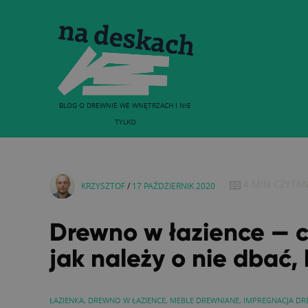
BLOG O DREWNIE WE WNĘTRZACH I NIE
TYLKO
4 MIN
CZYTAN
KRZYSZTOF
/
17 PAŹDZIERNIK 2020
Drewno w łazience — c
jak należy o nie dbać, 
ŁAZIENKA
,
DREWNO W ŁAZIENCE
,
MEBLE DREWNIANE
,
IMPREGNACJA D