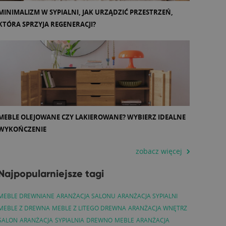
MINIMALIZM W SYPIALNI, JAK URZĄDZIĆ PRZESTRZEŃ,
KTÓRA SPRZYJA REGENERACJI?
MEBLE OLEJOWANE CZY LAKIEROWANE? WYBIERZ IDEALNE
WYKOŃCZENIE
zobacz więcej
Najpopularniejsze tagi
MEBLE DREWNIANE
ARANŻACJA SALONU
ARANŻACJA SYPIALNI
MEBLE Z DREWNA
MEBLE Z LITEGO DREWNA
ARANŻACJA WNĘTRZ
SALON
ARANŻACJA
SYPIALNIA
DREWNO
MEBLE
ARANŻACJA