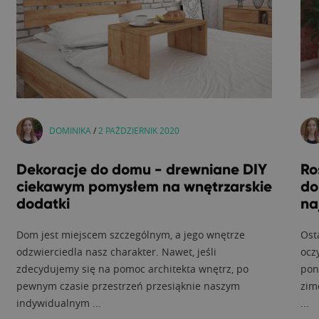
DOMINIKA
/
2 PAŹDZIERNIK 2020
Dekoracje do domu - drewniane DIY
Ro
ciekawym pomysłem na wnętrzarskie
do
dodatki
na
Dom jest miejscem szczególnym, a jego wnętrze
Ost
odzwierciedla nasz charakter. Nawet, jeśli
ocz
zdecydujemy się na pomoc architekta wnętrz, po
pon
pewnym czasie przestrzeń przesiąknie naszym
zim
indywidualnym ...
...