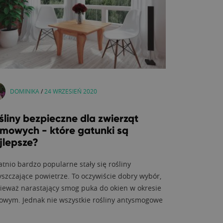
DOMINIKA
/
24 WRZESIEŃ 2020
śliny bezpieczne dla zwierząt
mowych - które gatunki są
jlepsze?
atnio bardzo popularne stały się rośliny
yszczające powietrze. To oczywiście dobry wybór,
ieważ narastający smog puka do okien w okresie
owym. Jednak nie wszystkie rośliny antysmogowe