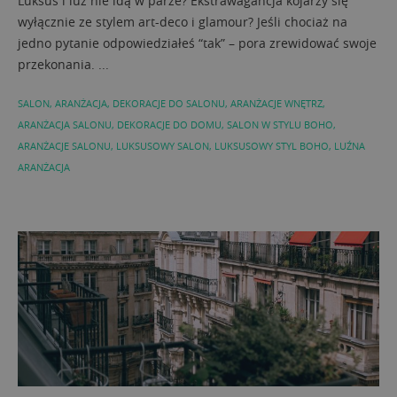
Luksus i luz nie idą w parze? Ekstrawagancja kojarzy się
wyłącznie ze stylem art-deco i glamour? Jeśli chociaż na
jedno pytanie odpowiedziałeś “tak” – pora zrewidować swoje
przekonania. ...
SALON
,
ARANŻACJA
,
DEKORACJE DO SALONU
,
ARANŻACJE WNĘTRZ
,
ARANŻACJA SALONU
,
DEKORACJE DO DOMU
,
SALON W STYLU BOHO
,
ARANŻACJE SALONU
,
LUKSUSOWY SALON
,
LUKSUSOWY STYL BOHO
,
LUŹNA
ARANŻACJA