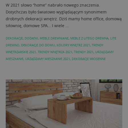
W 2021 słowo “home” nabrało nowego znaczenia.
Dotychczas było światowo wyglądającym synonimem
drobnych dekoracji wnętrz. Dziś mamy home office, domową
siłownię, domowe SPA… I wiele ...
DEKORACJE
,
DODATKI
,
MEBLE DREWNIANE
,
MEBLE Z LITEGO DREWNA
,
LITE
DREWNO
,
DEKORACJE DO DOMU
,
KOLORY WNĘTRZ 2021
,
TRENDY
WNĘTRZARSKIE 2021
,
TRENDY WNĘTRZA 2021
,
TRENDY 2021
,
URZĄDZAMY
MIESZKANIE
,
URZĄDZAMY MIESZKANIE 2021
,
DEKORACJE WIOSENNE