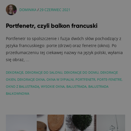
DOMINIKA
/
29 CZERWIEC 2021
Portfenetr, czyli balkon francuski
Portfenetr to spolszczenie i fuzja dwóch słów pochodzący z
języka francuskiego: porte (drzwi) oraz fenetre (okno). Po
przetłumaczeniu tej ciekawej nazwy na język polski, wyłania
się obraz, ...
DEKORACJE
,
DEKORACJE DO SALONU
,
DEKORACJE DO DOMU
,
DEKORACJE
OKIEN
,
DEKORACJE OKNA
,
OKNA W SYPIALNI
,
PORTFENETR
,
PORTE-FENETRE
,
OKNO Z BALUSTRADĄ
,
WYSOKIE OKNA
,
BALUSTRADA
,
BALUSTRADA
BALKOWNOWA