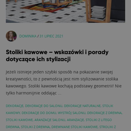
DOMINIKA
/
31 LIPIEC 2021
Stoliki kawowe – wskazówki i porady
dotyczące ich stylizacji
Jeżeli istnieje jeden szybki sposób na pokazanie swojej
kreatywności, to z pewnością jest nim stylizowanie stolika
kawowego. Stoliki kawowe kochają podstawy geometrii! Nie
tylko harmonijnie oddając ...
DEKORACJE
,
DEKORACJE DO SALONU
,
DEKORACJE NATURALNE
,
STOLIK
KAWOWY
,
DEKORACJE DO DOMU
,
WYSTRÓJ SALONU
,
DEKORACJE Z DREWNA
,
STOLIKI KAWOWE
,
ARANŻACJE SALONU
,
ARANZACJE
,
STOLIKI Z LITEGO
DREWNA
,
STOLIKI Z DREWNA
,
DREWNIANE STOLIKI KAWOWE
,
STROLIKI Z