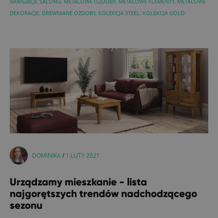
ARANŻACJE SALONU
,
METALOWE OZDOBY
,
METALOWE ELEMENTY
,
METALOWE
DEKORACJE
,
DREWNIANE OZDOBY
,
KOLEKCJA STEEL
,
KOLEKCJA GOLO
DOMINIKA
/
1 LUTY 2021
Urządzamy mieszkanie - lista
najgorętszych trendów nadchodzącego
sezonu