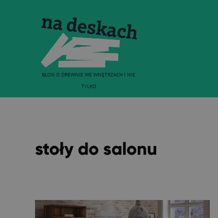
BLOG O DREWNIE WE WNĘTRZACH I NIE
TYLKO
stoły do salonu