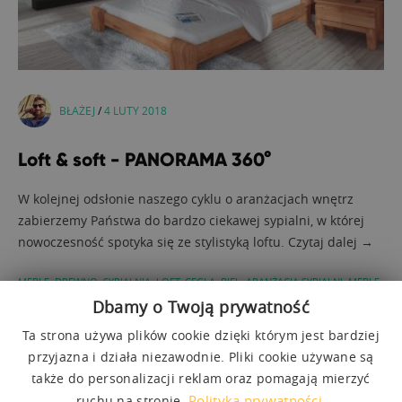
BŁAŻEJ
/
4 LUTY 2018
Loft & soft - PANORAMA 360°
W kolejnej odsłonie naszego cyklu o aranżacjach wnętrz
zabierzemy Państwa do bardzo ciekawej sypialni, w której
nowoczesność spotyka się ze stylistyką loftu. Czytaj dalej →
MEBLE
,
DREWNO
,
SYPIALNIA
,
LOFT
,
CEGŁA
,
BIEL
,
ARANŻACJA SYPIALNI
,
MEBLE
DREWNIANE
,
STYL NOWOCZESNY
Dbamy o Twoją prywatność
,
STYL LOFTOWY
,
NATURALNE MATERIAŁY
,
WYKUSZ
,
BELKI STROPOWE
Ta strona używa plików cookie dzięki którym jest bardziej
przyjazna i działa niezawodnie. Pliki cookie używane są
także do personalizacji reklam oraz pomagają mierzyć
Polityka prywatności.
ruchu na stronie.