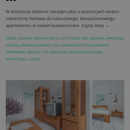
W dzisiejszej odsłonie naszego cyklu o aranżacjach wnętrz
zabierzemy Państwa do luksusowego, dwupoziomowego
apartamentu w nowym budownictwie. Czytaj dalej →
MEBLE
,
KUCHNIA
,
DREWNO
,
SALON
,
LOFT
,
CEGŁA
,
BIEL
,
JADALNIA
,
ARANŻACJA
SALONU
,
ARANŻACJA JADALNI
,
STYL NOWOCZESNY
,
STOLIK KAWOWY
,
APARTAMENT
,
BALKON
,
STYL ELEGANCKI
,
PANORAMICZNE OKNA
,
WYPOCZYNEK
,
LUKSUS