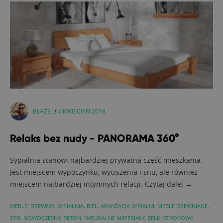
BŁAŻEJ
/
4 KWIECIEŃ 2018
Relaks bez nudy - PANORAMA 360°
Sypialnia stanowi najbardziej prywatną część mieszkania.
Jest miejscem wypoczynku, wyciszenia i snu, ale również
miejscem najbardziej intymnych relacji. Czytaj dalej →
MEBLE
,
DREWNO
,
SYPIALNIA
,
BIEL
,
ARANŻACJA SYPIALNI
,
MEBLE DREWNIANE
,
STYL NOWOCZESNY
,
BETON
,
NATURALNE MATERIAŁY
,
BELKI STROPOWE