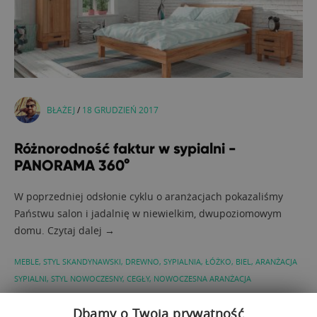
BŁAŻEJ
/
18 GRUDZIEŃ 2017
Różnorodność faktur w sypialni -
PANORAMA 360°
W poprzedniej odsłonie cyklu o aranżacjach pokazaliśmy
Państwu salon i jadalnię w niewielkim, dwupoziomowym
domu. Czytaj dalej →
MEBLE
,
STYL SKANDYNAWSKI
,
DREWNO
,
SYPIALNIA
,
ŁÓŻKO
,
BIEL
,
ARANŻACJA
SYPIALNI
,
STYL NOWOCZESNY
,
CEGŁY
,
NOWOCZESNA ARANŻACJA
Dbamy o Twoją prywatność