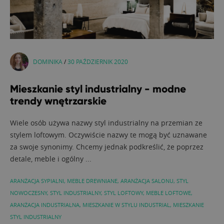
DOMINIKA
/
30 PAŹDZIERNIK 2020
Mieszkanie styl industrialny - modne
trendy wnętrzarskie
Wiele osób używa nazwy styl industrialny na przemian ze
stylem loftowym. Oczywiście nazwy te mogą być uznawane
za swoje synonimy. Chcemy jednak podkreślić, że poprzez
detale, meble i ogólny ...
ARANŻACJA SYPIALNI
,
MEBLE DREWNIANE
,
ARANŻACJA SALONU
,
STYL
NOWOCZESNY
,
STYL INDUSTRIALNY
,
STYL LOFTOWY
,
MEBLE LOFTOWE
,
ARANŻACJA INDUSTRIALNA
,
MIESZKANIE W STYLU INDUSTRIAL
,
MIESZKANIE
STYL INDUSTRIALNY