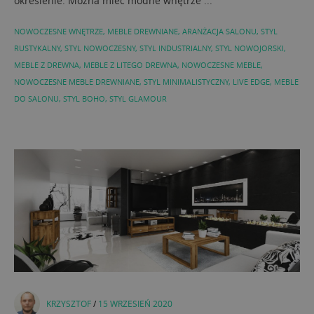
określenie. Można mieć modne wnętrze ...
NOWOCZESNE WNĘTRZE
,
MEBLE DREWNIANE
,
ARANŻACJA SALONU
,
STYL
RUSTYKALNY
,
STYL NOWOCZESNY
,
STYL INDUSTRIALNY
,
STYL NOWOJORSKI
,
MEBLE Z DREWNA
,
MEBLE Z LITEGO DREWNA
,
NOWOCZESNE MEBLE
,
NOWOCZESNE MEBLE DREWNIANE
,
STYL MINIMALISTYCZNY
,
LIVE EDGE
,
MEBLE
DO SALONU
,
STYL BOHO
,
STYL GLAMOUR
KRZYSZTOF
/
15 WRZESIEŃ 2020