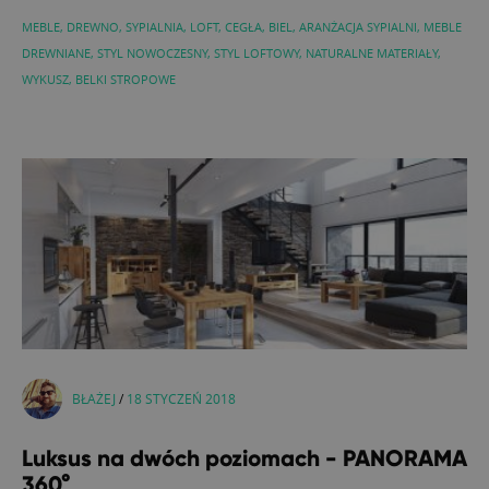
MEBLE
,
DREWNO
,
SYPIALNIA
,
LOFT
,
CEGŁA
,
BIEL
,
ARANŻACJA SYPIALNI
,
MEBLE
DREWNIANE
,
STYL NOWOCZESNY
,
STYL LOFTOWY
,
NATURALNE MATERIAŁY
,
WYKUSZ
,
BELKI STROPOWE
BŁAŻEJ
/
18 STYCZEŃ 2018
Luksus na dwóch poziomach - PANORAMA
360°