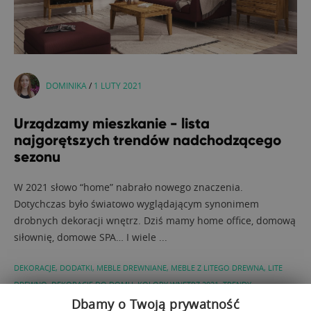
DOMINIKA
/
1 LUTY 2021
Urządzamy mieszkanie - lista
najgorętszych trendów nadchodzącego
sezonu
W 2021 słowo “home” nabrało nowego znaczenia.
Dotychczas było światowo wyglądającym synonimem
drobnych dekoracji wnętrz. Dziś mamy home office, domową
siłownię, domowe SPA… I wiele ...
DEKORACJE
,
DODATKI
,
MEBLE DREWNIANE
,
MEBLE Z LITEGO DREWNA
,
LITE
DREWNO
,
DEKORACJE DO DOMU
,
KOLORY WNĘTRZ 2021
,
TRENDY
WNĘTRZARSKIE 2021
Dbamy o Twoją prywatność
,
TRENDY WNĘTRZA 2021
,
TRENDY 2021
,
URZĄDZAMY