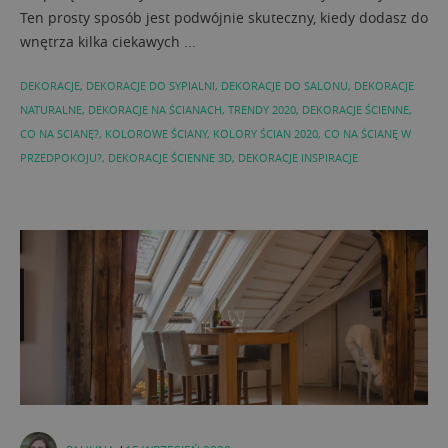
Ten prosty sposób jest podwójnie skuteczny, kiedy dodasz do
wnętrza kilka ciekawych ...
DEKORACJE
,
DEKORACJE DO SYPIALNI
,
DEKORACJE DO SALONU
,
DEKORACJE
NATURALNE
,
DEKORACJE NA ŚCIANACH
,
TRENDY 2020
,
DEKORACJE ŚCIENNE
,
CO NA SCIANĘ?
,
KOLOROWE ŚCIANY
,
KOLORY ŚCIAN 2020
,
CO NA ŚCIANĘ W
PRZEDPOKOJU?
,
DEKORACJE ŚCIENNE 3D
,
DEKORACJE INSPIRACJE