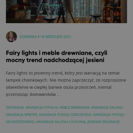
DOMINIKA
/
18 WRZESIEŃ 2021
Fairy lights i meble drewniane, czyli
mocny trend nadchodzącej jesieni
Fairy lights to jesienny trend, który jest wariacją na temat
lampek choinkowych. Nie można zaprzeczyć, że rozproszone
oświetlenie w ciepłej barwie otula przestrzeń, niemal
przenosząc domowników ...
DEKORACJE
,
ARANŻACJA SYPIALNI
,
MEBLE DREWNIANE
,
ARANŻACJA SALONU
,
ARANŻACJA WNĘTRZ
,
ARANŻACJA POKOJU DZIECIĘCEGO
,
ARANŻACJA POKOJU
MŁODZIEŻOWEGO
,
ARANŻACJA SALONU Z KUCHNIĄ
,
JESIENNE DEKORACJE