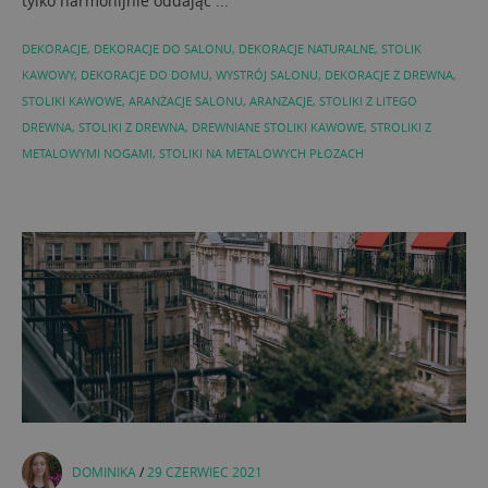
tylko harmonijnie oddając ...
DEKORACJE
,
DEKORACJE DO SALONU
,
DEKORACJE NATURALNE
,
STOLIK
KAWOWY
,
DEKORACJE DO DOMU
,
WYSTRÓJ SALONU
,
DEKORACJE Z DREWNA
,
STOLIKI KAWOWE
,
ARANŻACJE SALONU
,
ARANZACJE
,
STOLIKI Z LITEGO
DREWNA
,
STOLIKI Z DREWNA
,
DREWNIANE STOLIKI KAWOWE
,
STROLIKI Z
METALOWYMI NOGAMI
,
STOLIKI NA METALOWYCH PŁOZACH
DOMINIKA
/
29 CZERWIEC 2021