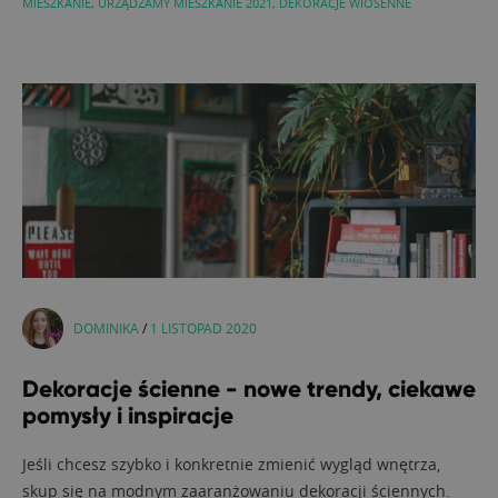
MIESZKANIE
,
URZĄDZAMY MIESZKANIE 2021
,
DEKORACJE WIOSENNE
DOMINIKA
/
1 LISTOPAD 2020
Dekoracje ścienne - nowe trendy, ciekawe
pomysły i inspiracje
Jeśli chcesz szybko i konkretnie zmienić wygląd wnętrza,
skup się na modnym zaaranżowaniu dekoracji ściennych.