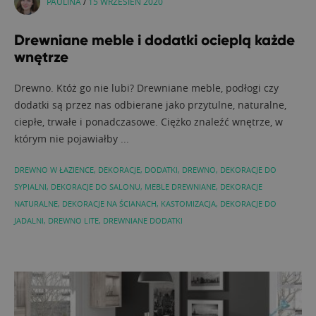
PAULINA
/
15 WRZESIEŃ 2020
Drewniane meble i dodatki ocieplą każde
wnętrze
Drewno. Któż go nie lubi? Drewniane meble, podłogi czy
dodatki są przez nas odbierane jako przytulne, naturalne,
ciepłe, trwałe i ponadczasowe. Ciężko znaleźć wnętrze, w
którym nie pojawiałby ...
DREWNO W ŁAZIENCE
,
DEKORACJE
,
DODATKI
,
DREWNO
,
DEKORACJE DO
SYPIALNI
,
DEKORACJE DO SALONU
,
MEBLE DREWNIANE
,
DEKORACJE
NATURALNE
,
DEKORACJE NA ŚCIANACH
,
KASTOMIZACJA
,
DEKORACJE DO
JADALNI
,
DREWNO LITE
,
DREWNIANE DODATKI