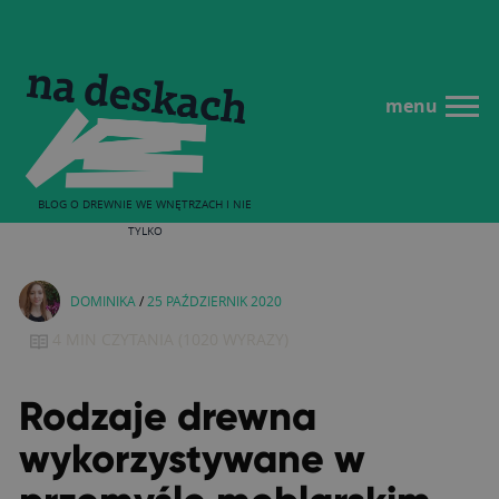
menu
BLOG O DREWNIE WE WNĘTRZACH I NIE
TYLKO
DOMINIKA
/
25 PAŹDZIERNIK 2020
4 MIN
CZYTANIA
(
1020
WYRAZY)
Rodzaje drewna
wykorzystywane w