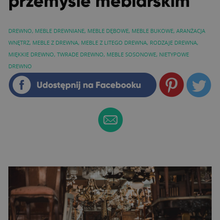
przemyśle meblarskim
DREWNO
,
MEBLE DREWNIANE
,
MEBLE DĘBOWE
,
MEBLE BUKOWE
,
ARANŻACJA
WNĘTRZ
,
MEBLE Z DREWNA
,
MEBLE Z LITEGO DREWNA
,
RODZAJE DREWNA
,
MIĘKKIE DREWNO
,
TWRADE DREWNO
,
MEBLE SOSONOWE
,
NIETYPOWE
DREWNO