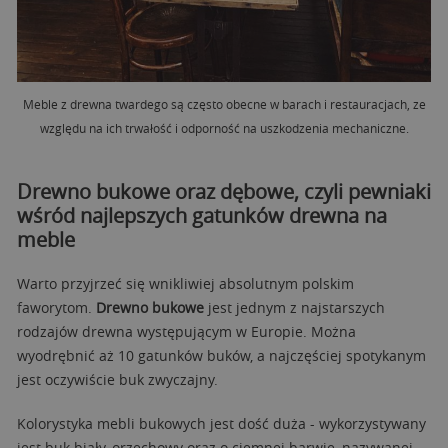
Meble z drewna twardego są często obecne w barach i restauracjach, ze
względu na ich trwałość i odporność na uszkodzenia mechaniczne.
Drewno bukowe oraz dębowe, czyli pewniaki
wśród najlepszych gatunków drewna na
meble
Warto przyjrzeć się wnikliwiej absolutnym polskim
faworytom.
Drewno bukowe
jest jednym z najstarszych
rodzajów drewna występującym w Europie. Można
wyodrębnić aż 10 gatunków buków, a najczęściej spotykanym
jest oczywiście buk zwyczajny.
Kolorystyka mebli bukowych jest dość duża - wykorzystywany
jest buk biały, orzechowy oraz o ciemnej barwie, nazywanej