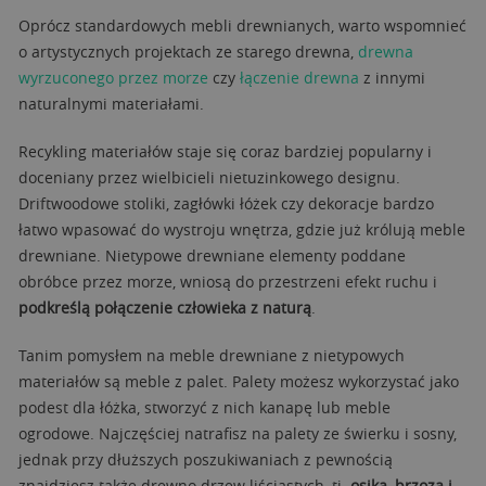
Oprócz standardowych mebli drewnianych, warto wspomnieć
o artystycznych projektach ze starego drewna,
drewna
wyrzuconego przez morze
czy
łączenie drewna
z innymi
naturalnymi materiałami.
Recykling materiałów staje się coraz bardziej popularny i
doceniany przez wielbicieli nietuzinkowego designu.
Driftwoodowe stoliki, zagłówki łóżek czy dekoracje bardzo
łatwo wpasować do wystroju wnętrza, gdzie już królują meble
drewniane. Nietypowe drewniane elementy poddane
obróbce przez morze, wniosą do przestrzeni efekt ruchu i
podkreślą połączenie człowieka z naturą
.
Tanim pomysłem na meble drewniane z nietypowych
materiałów są meble z palet. Palety możesz wykorzystać jako
podest dla łóżka, stworzyć z nich kanapę lub meble
ogrodowe. Najczęściej natrafisz na palety ze świerku i sosny,
jednak przy dłuższych poszukiwaniach z pewnością
znajdziesz także drewno drzew liściastych, tj.
osika, brzoza i