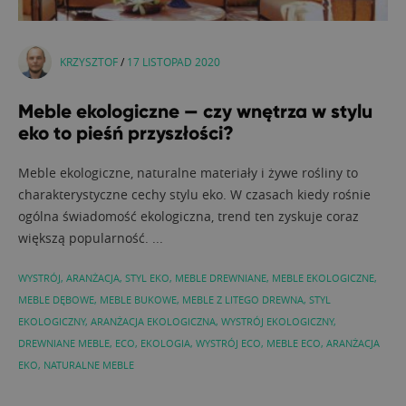
KRZYSZTOF
/
17 LISTOPAD 2020
Meble ekologiczne — czy wnętrza w stylu
eko to pieśń przyszłości?
Meble ekologiczne, naturalne materiały i żywe rośliny to
charakterystyczne cechy stylu eko. W czasach kiedy rośnie
ogólna świadomość ekologiczna, trend ten zyskuje coraz
większą popularność. ...
WYSTRÓJ
,
ARANŻACJA
,
STYL EKO
,
MEBLE DREWNIANE
,
MEBLE EKOLOGICZNE
,
MEBLE DĘBOWE
,
MEBLE BUKOWE
,
MEBLE Z LITEGO DREWNA
,
STYL
EKOLOGICZNY
,
ARANŻACJA EKOLOGICZNA
,
WYSTRÓJ EKOLOGICZNY
,
DREWNIANE MEBLE
,
ECO
,
EKOLOGIA
,
WYSTRÓJ ECO
,
MEBLE ECO
,
ARANŻACJA
EKO
,
NATURALNE MEBLE