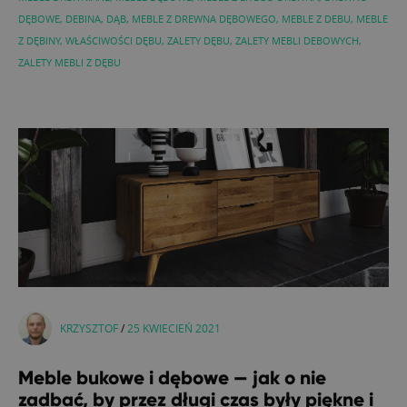
DĘBOWE
,
DEBINA
,
DĄB
,
MEBLE Z DREWNA DĘBOWEGO
,
MEBLE Z DEBU
,
MEBLE
Z DĘBINY
,
WŁAŚCIWOŚCI DĘBU
,
ZALETY DĘBU
,
ZALETY MEBLI DEBOWYCH
,
ZALETY MEBLI Z DĘBU
KRZYSZTOF
/
25 KWIECIEŃ 2021
Meble bukowe i dębowe — jak o nie
zadbać, by przez długi czas były piękne i