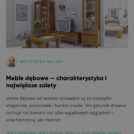
KRZYSZTOF
/
21 MAJ 2021
Meble dębowe — charakterystyka i
największe zalety
Meble dębowe od wieków uznawane są za niezwykle
eleganckie, prestiżowe i bardzo trwałe. Ten gatunek drewna
cechuje się bowiem nie tylko wyjątkowym wyglądem i
szlachetnością, ale również ...
MEBLE DREWNIANE
,
MEBLE DĘBOWE
,
MEBLE Z LITEGO DREWNA
,
DREWNO