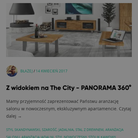
BŁAŻEJ
/
14 KWIECIEŃ 2017
Z widokiem na The City - PANORAMA 360°
Mamy przyjemność zaprezentować Państwu aranżację
salonu w nowoczesnym, ekskluzywnym apartamencie. Czytaj
dalej →
STYL SKANDYNAWSKI
,
SZAROŚĆ
,
JADALNIA
,
STAL Z DREWNEM
,
ARANŻACJA
SALONU
,
ARANŻACJA JADALNI
,
STYL NOWOCZESNY
,
STOLIK KAWOWY
,