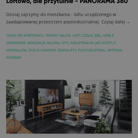
Loftowo, ale przytulnie - PANORAMA 360°
Dzisiaj zajrzymy do mieszkania - loftu urządzonego w
zaadaptowanej przestrzeni postindustrialnej. Czytaj dalej →
CEGŁA WE WNĘTRZACH
,
TRENDY
,
SALON
,
LOFT
,
CEGŁA
,
BIEL
,
MEBLE
DREWNIANE
,
ARANŻACJA SALONU
,
STYL INDUSTRIALNY
,
JAK OCIEPLIĆ
MINIMALIZM
,
STOLIK KAWOWY
,
SZAFKA RTV
,
POSTINDUSTRIAL
,
WITRYNA
,
KOMINEK