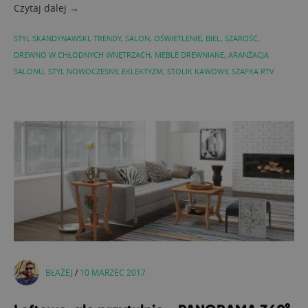
Czytaj dalej →
STYL SKANDYNAWSKI
,
TRENDY
,
SALON
,
OŚWIETLENIE
,
BIEL
,
SZAROŚĆ
,
DREWNO W CHŁODNYCH WNĘTRZACH
,
MEBLE DREWNIANE
,
ARANŻACJA
SALONU
,
STYL NOWOCZESNY
,
EKLEKTYZM
,
STOLIK KAWOWY
,
SZAFKA RTV
BŁAŻEJ
/
10 MARZEC 2017