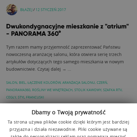
BŁAŻEJ
/
12 STYCZEŃ 2017
Dwukondygnacyjne mieszkanie z "atrium"
- PANORAMA 360°
Tym razem mamy przyjemność zaprezentować Państwu
nowoczesną aranżację salonu, która otwiera serię trzech
artykułów dotyczących tego samego mieszkania w nowym
budownictwie. Czytaj dalej → ...
SALON
,
BIEL
,
ŁĄCZENIE KOLORÓW
,
ARANŻACJA SALONU
,
CZERŃ
,
PANORAMA360
,
ROŚLINY WE WNĘTRZACH
,
STOLIK KAWOWY
,
SZAFKA RTV
,
CEGŁY
,
STYL FRANCUSKI
Dbamy o Twoją prywatność
Ta strona używa plików cookie dzięki którym jest bardziej
przyjazna i działa niezawodnie. Pliki cookie używane są
także do personalizacji reklam oraz pomagają mierzyć