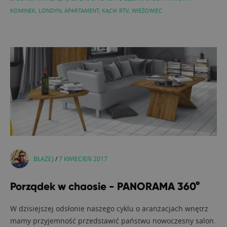
KOMINEK
,
LONDYN
,
APARTAMENT
,
KĄCIK RTV
,
WIEŻOWIEC
BŁAŻEJ
/
7 KWIECIEŃ 2017
Porządek w chaosie - PANORAMA 360°
W dzisiejszej odsłonie naszego cyklu o aranżacjach wnętrz
mamy przyjemność przedstawić państwu nowoczesny salon.