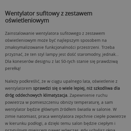
Wentylator sufitowy z zestawem
oświetleniowym
Zainstalowanie wentylatora sufitowego z zestawem
oświetleniowym może być najlepszym sposobem na
zmaksymalizowanie funkcjonalności przestrzeni. Trzeba
przyznać, że ten styl lampy jest dość staromodny, jednak…
Dla koneserów designu z lat 50-tych stanie się prawdziwą
perełką!
Należy podkreślić, że w ciągu upalnego lata, oświetlenie z
wentylatorem
sprawdzi się o wiele lepiej, niż szkodliwa dla
dróg oddechowych klimatyzacja.
Zapewnienie ruchu
powietrza w pomieszczeniu obniży temperaturę, a sam
wentylator będzie głównym źródłem światła w salonie. W
zimie natomiast, praca wentylatora zepchnie ciepłe powietrze
w kierunku podłogi, a dzięki temu salon będzie ciepłym i
przytulnym miejscem nawet wówczas, gdy uchylisz okna.