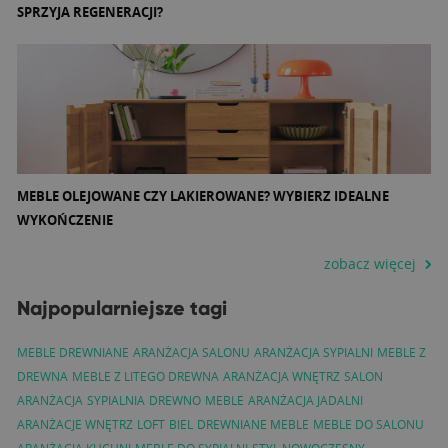
SPRZYJA REGENERACJI?
MEBLE OLEJOWANE CZY LAKIEROWANE? WYBIERZ IDEALNE
WYKOŃCZENIE
zobacz więcej
Najpopularniejsze tagi
MEBLE DREWNIANE
ARANŻACJA SALONU
ARANŻACJA SYPIALNI
MEBLE Z
DREWNA
MEBLE Z LITEGO DREWNA
ARANŻACJA WNĘTRZ
SALON
ARANŻACJA
SYPIALNIA
DREWNO
MEBLE
ARANŻACJA JADALNI
ARANŻACJE WNĘTRZ
LOFT
BIEL
DREWNIANE MEBLE
MEBLE DO SALONU
ARANŻACJA KUCHNI
MEBLE DO SYPIALNI
STYL NOWOCZESNY