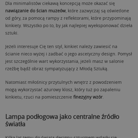
Dla minimalistów ciekawą koncepcją może okazać się
nawiązanie do ścian muzeów
, które zazwyczaj są oświetlone
od góry, za pomocą rampy z reflektorami, które przypominają
kinkiety. Wszystko po to, by jak najlepiej wyeksponować dzieła
sztuki.
Jeżeli interesuje Cię ten styl, kinkiet należy zawiesić na
ścianie nieco wyżej i zadbać o jego ascetyczny design. Pomysł
jest szczególnie wart wykorzystania, jeżeli masz w salonie
rzeźbę bądź obraz sympatyzujący z Młodą Sztuką.
Natomiast miłośnicy przytulnych wnętrz z powodzeniem
mogą wykorzystać ażurowy klosz, który tuż po zapaleniu
kinkietu, rzuci na pomieszczenie
finezyjny wzór
.
Lampa podłogowa jako centralne źródło
światła
Kilka lat temu do świata designu szturmem wdarły się