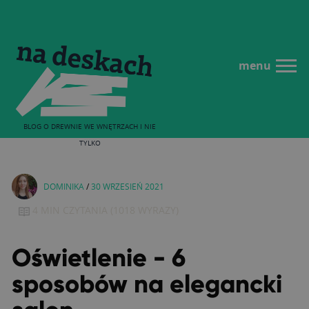
menu
BLOG O DREWNIE WE WNĘTRZACH I NIE
TYLKO
DOMINIKA
/
30 WRZESIEŃ 2021
4 MIN
CZYTANIA
(
1018
WYRAZY)
Oświetlenie - 6
sposobów na elegancki