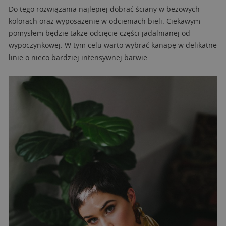
Do tego rozwiązania najlepiej dobrać ściany w beżowych
kolorach oraz wyposażenie w odcieniach bieli. Ciekawym
pomysłem będzie także odcięcie części jadalnianej od
wypoczynkowej. W tym celu warto wybrać kanapę w delikatne
linie o nieco bardziej intensywnej barwie.