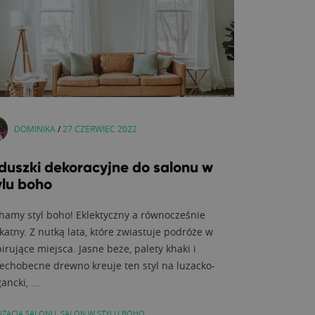
DOMINIKA
/
27 CZERWIEC 2022
duszki dekoracyjne do salonu w
ylu boho
hamy styl boho! Eklektyczny a równocześnie
ikatny. Z nutką lata, które zwiastuje podróże w
irujące miejsca. Jasne beże, palety khaki i
echobecne drewno kreuje ten styl na luzacko-
ancki, ...
NŻACJA SALONU
,
SALON W STYLU BOHO