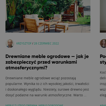
KRZYSZTOF
/
28 CZERWIEC 2022
Drewniane meble ogrodowe — jak je
Po
zabezpieczyć przed warunkami
st
atmosferycznymi?
Koc
Drewniane meble ogrodowe wciąż pozostają
del
popularne. Wynika to z ich wysokiej jakości, trwałości
insp
i doskonałego wyglądu. Niestety, surowe drewno jest
wsz
dosyć podatne na warunki atmosferyczne. Warto ...
eleg
MEBLE Z LITEGO DREWNA
,
MEBLE OGRODOWE
ARA