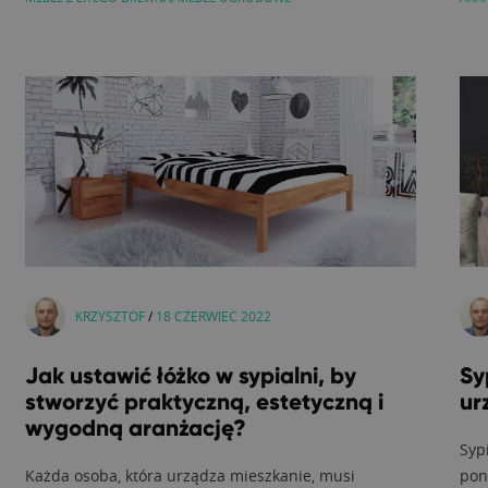
KRZYSZTOF
/
18 CZERWIEC 2022
Jak ustawić łóżko w sypialni, by
Sy
stworzyć praktyczną, estetyczną i
ur
wygodną aranżację?
Syp
Każda osoba, która urządza mieszkanie, musi
pon