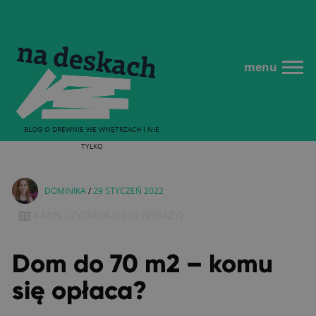
menu
BLOG O DREWNIE WE WNĘTRZACH I NIE
TYLKO
DOMINIKA
/
29 STYCZEŃ 2022
4 MIN
CZYTANIA
(
1010
WYRAZY)
Dom do 70 m2 – komu
się opłaca?