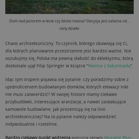
Dom nad jeziorem w lesie czy blisko miasta? Decyzja jest zależna od...
ceny działki.
Chaos architektoniczny. To czynnik, którego obawiają się Ci,
dla których planowanie przestrzenne jest bardzo ważne. Nie
oszukujmy się, Polska ma pewną słabość do eklektyzmu, którą
doskonale ujął Filip Springer w książce “
Wanna z kolumnadą
”.
Idąc tym tropem pojawia się pytanie: czy poradzimy sobie z
ujednoliceniem budowlanym domków, których elewacji nikt
nie musi zatwierdzić? W swojej historii mamy ciekawe
przybudówki, interesujące aranżacje, a nawet zaskakujące
samowole budowlane. Jak prezentują się na linii
architektonicznej? Na to pytanie należy odpowiedzieć
indywidualnie i rzetelnie.
Bardzo ciekawy punkt widzenia
porusza serwis
Murator Plus
,