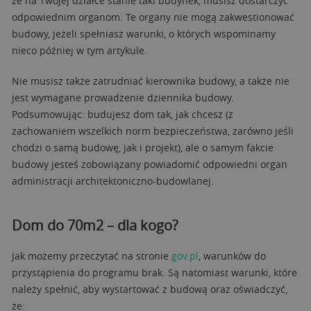
że na Twojej działce stanie taki budynek, musisz dostarczyć
odpowiednim organom. Te organy nie mogą zakwestionować
budowy, jeżeli spełniasz warunki, o których wspominamy
nieco później w tym artykule.
Nie musisz także zatrudniać kierownika budowy, a także nie
jest wymagane prowadzenie dziennika budowy.
Podsumowując: budujesz dom tak, jak chcesz (z
zachowaniem wszelkich norm bezpieczeństwa, zarówno jeśli
chodzi o samą budowę, jak i projekt), ale o samym fakcie
budowy jesteś zobowiązany powiadomić odpowiedni organ
administracji architektoniczno-budowlanej.
Dom do 70m2 – dla kogo?
Jak możemy przeczytać na stronie
gov.pl
, warunków do
przystąpienia do programu brak. Są natomiast warunki, które
należy spełnić, aby wystartować z budową oraz oświadczyć,
że: