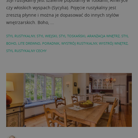
Styl rustykalny jest szalenie popularny w Toskanii, Ameryce
czy włoskich wyspach (Sycylia). Pojęcie rustykalny jest
zresztą płynne i można je dopasować do innych stylów
wnętrzarskich. Boho, ...
STYL RUSTYKALNY
,
STYL WIEJSKI
,
STYL TOSKAŃSKI
,
ARANŻACJA WNĘTRZ
,
STYL
BOHO
,
LITE DREWNO
,
PORADNIK
,
WYSTRÓJ RUSTYKALNY
,
WYSTRÓJ WNĘTRZ
,
STYL RUSTYKALNY CECHY