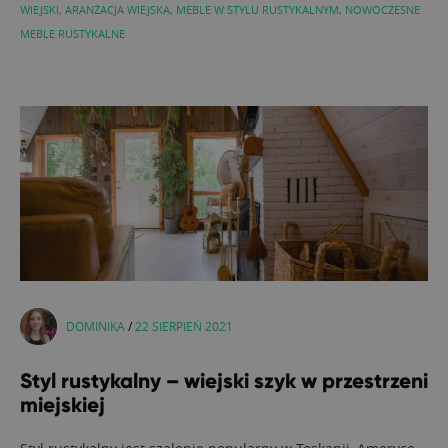
WIEJSKI
,
ARANŻACJA WIEJSKA
,
MEBLE W STYLU RUSTYKALNYM
,
NOWOCZESNE
MEBLE RUSTYKALNE
DOMINIKA
/
22 SIERPIEŃ 2021
Styl rustykalny – wiejski szyk w przestrzeni
miejskiej