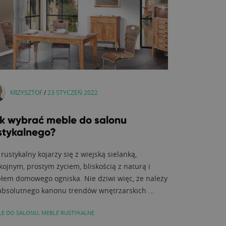
KRZYSZTOF
/
23 STYCZEŃ 2022
k wybrać meble do salonu
stykalnego?
 rustykalny kojarzy się z wiejską sielanką,
kojnym, prostym życiem, bliskością z naturą i
płem domowego ogniska. Nie dziwi więc, że należy
absolutnego kanonu trendów wnętrzarskich ...
LE DO SALONU
,
MEBLE RUSTYKALNE