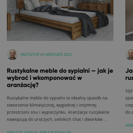
KRZYSZTOF
/
6 WRZESIEŃ 2022
Rustykalne meble do sypialni — jak je
Ja
wybrać i wkomponować w
ru
aranżację?
Styl
Rustykalne meble do sypialni to idealny sposób na
spo
stworzenie klimatycznej, wygodnej i intymnej
cie
przestrzeni snu i wypoczynku. Aranżacje rustykalne
do 
nawiązują do uroczych, sielskich chat i dworków ...
MEB
MEBLE DO SYPIALNI
,
MEBLE RUSTYKALNE