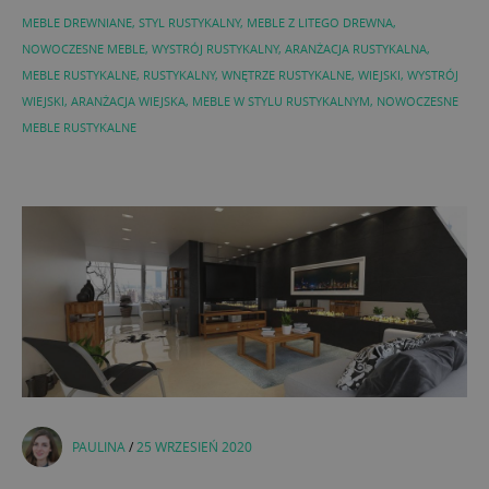
MEBLE DREWNIANE
,
STYL RUSTYKALNY
,
MEBLE Z LITEGO DREWNA
,
NOWOCZESNE MEBLE
,
WYSTRÓJ RUSTYKALNY
,
ARANŻACJA RUSTYKALNA
,
MEBLE RUSTYKALNE
,
RUSTYKALNY
,
WNĘTRZE RUSTYKALNE
,
WIEJSKI
,
WYSTRÓJ
WIEJSKI
,
ARANŻACJA WIEJSKA
,
MEBLE W STYLU RUSTYKALNYM
,
NOWOCZESNE
MEBLE RUSTYKALNE
PAULINA
/
25 WRZESIEŃ 2020