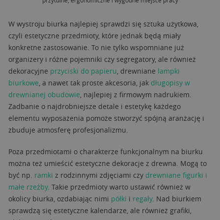
W wystroju biurka najlepiej sprawdzi się sztuka użytkowa,
czyli estetyczne przedmioty, które jednak będą miały
konkretne zastosowanie. To nie tylko wspomniane już
organizery i różne pojemniki czy segregatory, ale również
dekoracyjne
przyciski do papieru
, drewniane
lampki
biurkowe
, a nawet tak proste akcesoria, jak
długopisy w
drewnianej obudowie
, najlepiej z firmowym nadrukiem.
Zadbanie o najdrobniejsze detale i estetykę każdego
elementu wyposażenia pomoże stworzyć spójną aranżację i
zbuduje atmosferę profesjonalizmu.
Poza przedmiotami o charakterze funkcjonalnym na biurku
można też umieścić estetyczne dekoracje z drewna. Mogą to
być np.
ramki
z rodzinnymi zdjęciami czy
drewniane figurki i
małe rzeźby
. Takie przedmioty warto ustawić również w
okolicy biurka, ozdabiając nimi
półki
i
regały
. Nad biurkiem
sprawdzą się estetyczne kalendarze, ale również grafiki,