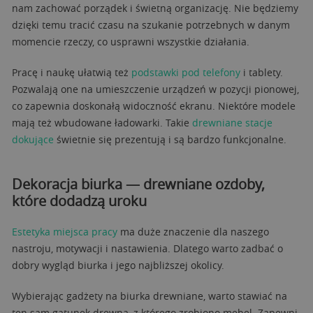
nam zachować porządek i świetną organizację. Nie będziemy
dzięki temu tracić czasu na szukanie potrzebnych w danym
momencie rzeczy, co usprawni wszystkie działania.
Pracę i naukę ułatwią też
podstawki pod telefony
i tablety.
Pozwalają one na umieszczenie urządzeń w pozycji pionowej,
co zapewnia doskonałą widoczność ekranu. Niektóre modele
mają też wbudowane ładowarki. Takie
drewniane stacje
dokujące
świetnie się prezentują i są bardzo funkcjonalne.
Dekoracja biurka — drewniane ozdoby,
które dodadzą uroku
Estetyka miejsca pracy
ma duże znaczenie dla naszego
nastroju, motywacji i nastawienia. Dlatego warto zadbać o
dobry wygląd biurka i jego najbliższej okolicy.
Wybierając gadżety na biurka drewniane, warto stawiać na
ten sam gatunek drewna, z którego zrobiono mebel. Zapewni