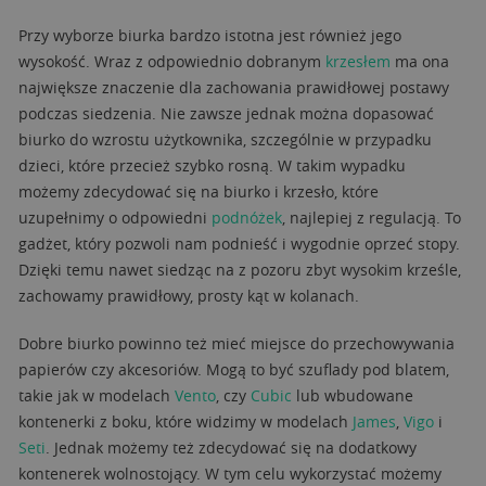
Przy wyborze biurka bardzo istotna jest również jego
wysokość. Wraz z odpowiednio dobranym
krzesłem
ma ona
największe znaczenie dla zachowania prawidłowej postawy
podczas siedzenia. Nie zawsze jednak można dopasować
biurko do wzrostu użytkownika, szczególnie w przypadku
dzieci, które przecież szybko rosną. W takim wypadku
możemy zdecydować się na biurko i krzesło, które
uzupełnimy o odpowiedni
podnóżek
, najlepiej z regulacją. To
gadżet, który pozwoli nam podnieść i wygodnie oprzeć stopy.
Dzięki temu nawet siedząc na z pozoru zbyt wysokim krześle,
zachowamy prawidłowy, prosty kąt w kolanach.
Dobre biurko powinno też mieć miejsce do przechowywania
papierów czy akcesoriów. Mogą to być szuflady pod blatem,
takie jak w modelach
Vento
, czy
Cubic
lub wbudowane
kontenerki z boku, które widzimy w modelach
James
,
Vigo
i
Seti
. Jednak możemy też zdecydować się na dodatkowy
kontenerek wolnostojący. W tym celu wykorzystać możemy