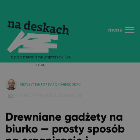
menu
BLOG O DREWNIE WE WNĘTRZACH I NIE
TYLKO
KRZYSZTOF
/
27 PAŹDZIERNIK 2020
4 MIN
CZYTANIA
(
1073
WYRAZY)
Drewniane gadżety na
biurko — prosty sposób