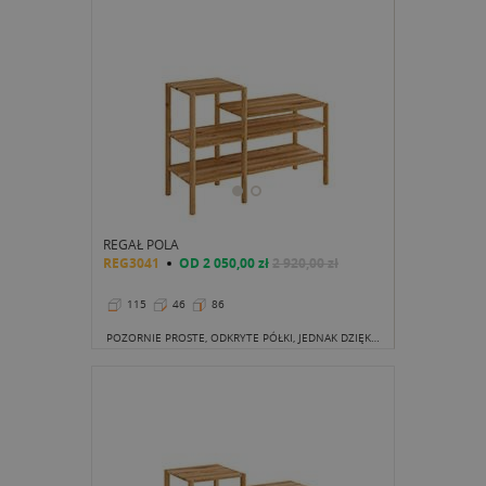
REGAŁ POLA
REG3041
OD
2 050,00 zł
2 920,00 zł
115
46
86
POZORNIE PROSTE, ODKRYTE PÓŁKI, JEDNAK DZIĘKI USTAWIENIU ICH W NIEKONWENCJONALNY SPOSÓB, ZYSKUJEMY BARDZO DYSTYNGOWANY MEBEL. Z PEWNOŚCIĄ JEST ON DALEKI OD NUDNYCH, OKLEPANYCH REGAŁÓW, KTÓRE ZNALEŹĆ MOŻNA W KAŻDEJ SIECIÓWCE.