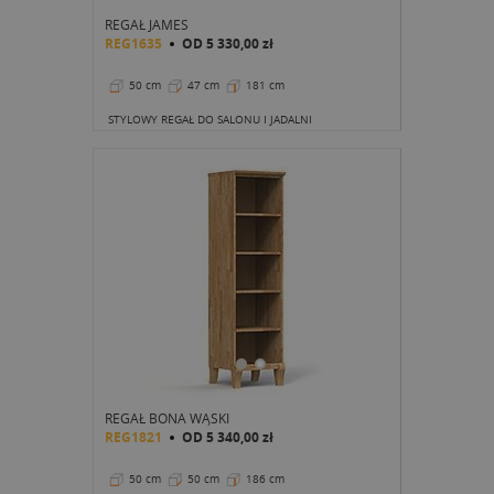
REGAŁ JAMES
REG1635
OD
5 330,00 zł
50 cm
47 cm
181 cm
STYLOWY REGAŁ DO SALONU I JADALNI
REGAŁ BONA WĄSKI
REG1821
OD
5 340,00 zł
50 cm
50 cm
186 cm