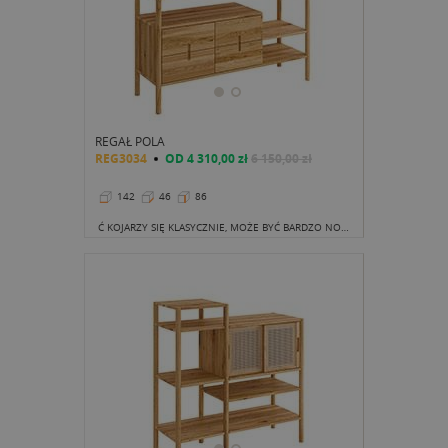
REGAŁ POLA
REG3034
OD
4 310,00 zł
6 150,00 zł
142
46
86
Ć KOJARZY SIĘ KLASYCZNIE, MOŻE BYĆ BARDZO NOWOCZESNE, CO POTWIERDZA PREZENTOWANY REGAŁ. MODEL FANTASTYCZNIE NADAJE SIĘ DO POKOJU MŁODZIEŻOWEGO. CZTERY SZUFLADY UBRANE W PIĘKNĄ OPRAWĘ Z LITEGO DREWNA TO WYTRZYMAŁY I PRAKTYCZNY SPOSÓB NA PRZECHOWANIE AKCESORIÓW BIUROWYCH I WIELU GADŻETÓW NASTOLATKA.