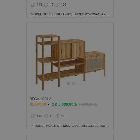
148
46
106
MODEL OFERUJE KILKA OPCJI PRZECHOWYWANIA - REGAŁÓW PÓŁKI, CZYLI IDEALNE MIEJSCE DO EKSPOZYCJI DEKORACJI, DO TEGO ZAMYKANA SZAFKA Z PRZESUWNYMI DRZWICZKAMI ORAZ MODUŁ Z PLECIONKĄ RATANOWĄ. TAKIE POŁĄCZENIE MUSIAŁO SIĘ UDAĆ!
REGAŁ POLA
REG3040
OD
5 080,00 zł
7 250,00 zł
190
46
123
PRODUKT WCALE NIE MUSI GRAĆ I BŁYSZCZEĆ, ABY PRZYCIĄGNĄĆ UWAGĘ. WYSTARCZY FIKUŚNY POMYSŁ NA STRUKTURĘ PÓŁEK I OLŚNIEWAJĄCE WYKONANIE, ABY OTRZYMAĆ EFEKT "WOW".