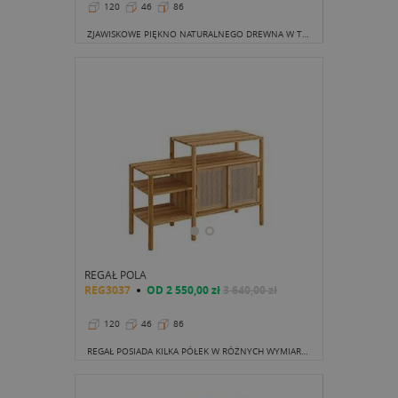
120
46
86
ZJAWISKOWE PIĘKNO NATURALNEGO DREWNA W TYM MEBLU ZOSTAŁO PODKREŚLONE WYBORNĄ KOMBINACJĄ PÓŁEK. LINIE SŁOJÓW, ODCIEŃ DĘBU ORAZ SUBTELNE UCHWYTY TO DROBIAZGI, KTÓRE NADAJĄ CHARAKTERU.
REGAŁ POLA
REG3037
OD
2 550,00 zł
3 640,00 zł
120
46
86
REGAŁ POSIADA KILKA PÓŁEK W RÓŻNYCH WYMIARACH. PIĘKNIE WYEKSPONUJĄ KSIĄŻKI, RAMKI NA ZDJĘCIA, ALBUMY, SZKATUŁKĘ NA BIŻUTERIĘ I WIELE, WIELE INNYCH.