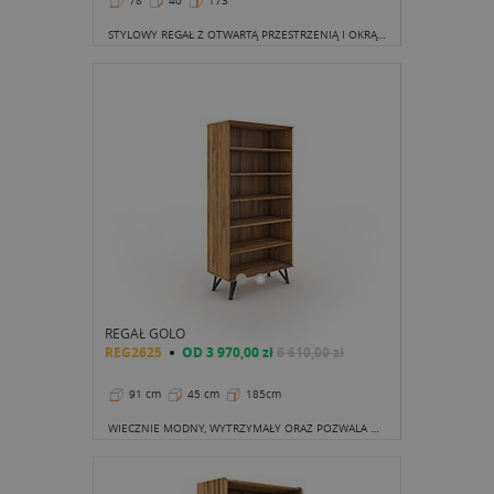
78
40
173
STYLOWY REGAŁ Z OTWARTĄ PRZESTRZENIĄ I OKRĄGŁYMI NOGAMI, KTÓRY WNOSI LEKKOŚĆ I NOWOCZESNOŚĆ DO KAŻDEGO WNĘTRZA.
REGAŁ GOLO
REG2625
OD
3 970,00 zł
6 610,00 zł
91 cm
45 cm
185cm
WIECZNIE MODNY, WYTRZYMAŁY ORAZ POZWALA NADAĆ WNĘTRZU ODPOWIEDNI CHARAKTER