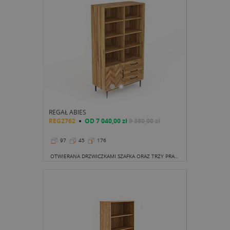
REGAŁ ABIES
REG2762
OD
7 040,00 zł
9 380,00 zł
97
45
176
OTWIERANA DRZWICZKAMI SZAFKA ORAZ TRZY PRAKTYCZNE SZUFLADY Z PEWNOŚCIĄ RÓWNIE SZYBKO ZAPEŁNIĄ SIĘ.