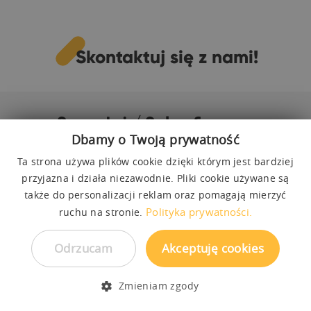
Skontaktuj się z nami!
Sprzedaż / Salon firmowy
Dbamy o Twoją prywatność
Kacper Piątek
Ta strona używa plików cookie dzięki którym jest bardziej
przyjazna i działa niezawodnie. Pliki cookie używane są
Konsultant ds. sprzedaży
także do personalizacji reklam oraz pomagają mierzyć
535 410 810
Polityka prywatności.
ruchu na stronie.
bok1@beds.pl
Odrzucam
Akceptuję cookies
pon - pt:
10
- 18
00
00
sob:
09
- 15
00
00
Zmieniam zgody
Realizacja zamówień