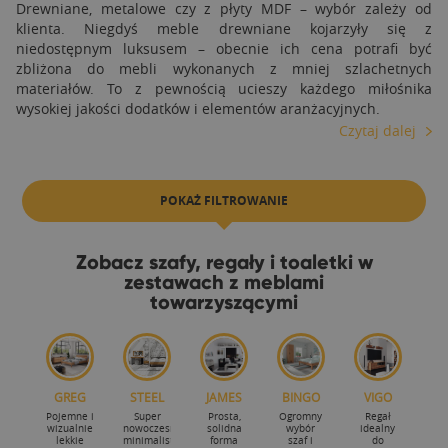
Drewniane, metalowe czy z płyty MDF – wybór zależy od
klienta. Niegdyś meble drewniane kojarzyły się z
niedostępnym luksusem – obecnie ich cena potrafi być
zbliżona do mebli wykonanych z mniej szlachetnych
materiałów. To z pewnością ucieszy każdego miłośnika
wysokiej jakości dodatków i elementów aranżacyjnych.
Czytaj dalej
POKAŻ FILTROWANIE
Zobacz szafy, regały i toaletki w
zestawach z meblami
towarzyszącymi
GREG
STEEL
JAMES
BINGO
VIGO
Pojemne i
Super
Prosta,
Ogromny
Regał
wizualnie
nowoczesna,
solidna
wybór
idealny
lekkie
minimalistyczna
forma
szaf i
do