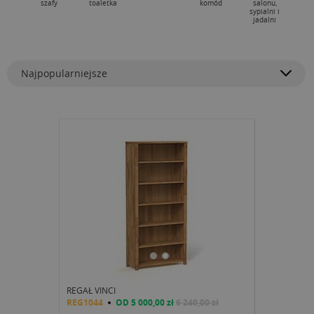
szafy
toaletka
komód
salonu,
sypialni i
jadalni
Najpopularniejsze
REGAŁ VINCI
REG1044
OD
5 000,00 zł
6 240,00 zł