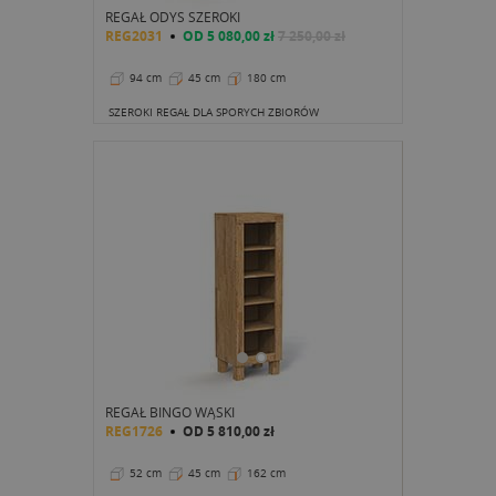
REGAŁ ODYS SZEROKI
REG2031
OD
5 080,00 zł
7 250,00 zł
94 cm
45 cm
180 cm
SZEROKI REGAŁ DLA SPORYCH ZBIORÓW
REGAŁ BINGO WĄSKI
REG1726
OD
5 810,00 zł
52 cm
45 cm
162 cm