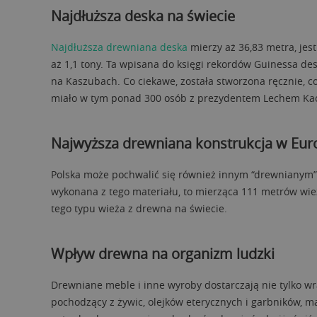
Najdłuższa deska na świecie
Najdłuższa drewniana deska
mierzy aż 36,83 metra, jes
aż 1,1 tony. Ta wpisana do księgi rekordów Guinessa des
na Kaszubach. Co ciekawe, została stworzona ręcznie, co
miało w tym ponad 300 osób z prezydentem Lechem Kacz
Najwyższa drewniana konstrukcja w Eur
Polska może pochwalić się również innym “drewnianym”
wykonana z tego materiału, to mierząca 111 metrów w
tego typu wieża z drewna na świecie.
Wpływ drewna na organizm ludzki
Drewniane meble i inne wyroby dostarczają nie tylko 
pochodzący z żywic, olejków eterycznych i garbników, m