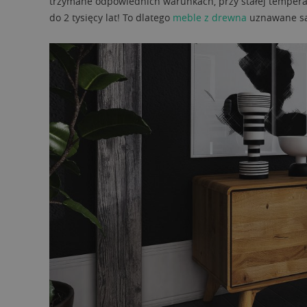
trzymane odpowiednich warunkach, przy stałej temperat
do 2 tysięcy lat! To dlatego
meble z drewna
uznawane są 