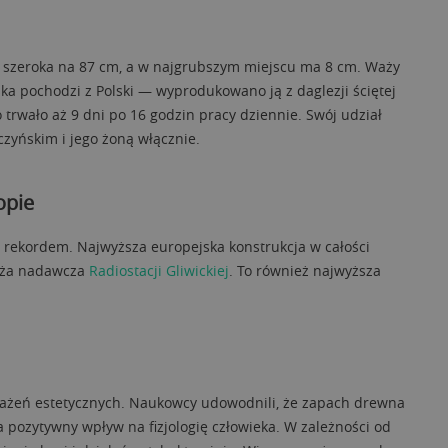
t szeroka na 87 cm, a w najgrubszym miejscu ma 8 cm. Waży
ka pochodzi z Polski — wyprodukowano ją z daglezji ściętej
 trwało aż 9 dni po 16 godzin pracy dziennie. Swój udział
yńskim i jego żoną włącznie.
opie
 rekordem. Najwyższa europejska konstrukcja w całości
ieża nadawcza
Radiostacji Gliwickiej
. To również najwyższa
wrażeń estetycznych. Naukowcy udowodnili, że zapach drewna
a pozytywny wpływ na fizjologię człowieka. W zależności od