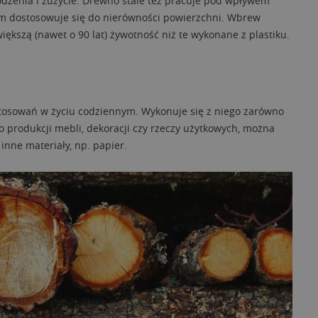
odzenia i zużycie. Drewno stale też pracuje pod wpływem
sem dostosowuje się do nierówności powierzchni. Wbrew
ększą (nawet o 90 lat) żywotność niż te wykonane z plastiku.
stosowań w życiu codziennym. Wykonuje się z niego zarówno
do produkcji mebli, dekoracji czy rzeczy użytkowych, można
inne materiały, np. papier.