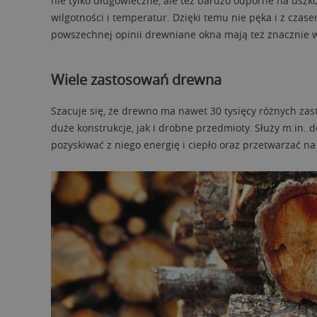
nie tylko długowieczne, ale też bardzo odporne na uszk
wilgotności i temperatur. Dzięki temu nie pęka i z cza
powszechnej opinii drewniane okna mają też znacznie wi
Wiele zastosowań drewna
Szacuje się, że drewno ma nawet 30 tysięcy różnych za
duże konstrukcje, jak i drobne przedmioty. Służy m.in. 
pozyskiwać z niego energię i ciepło oraz przetwarzać na 