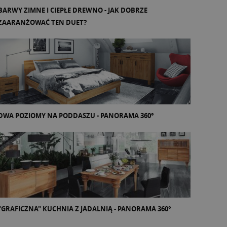
BARWY ZIMNE I CIEPŁE DREWNO - JAK DOBRZE
ZAARANŻOWAĆ TEN DUET?
DWA POZIOMY NA PODDASZU - PANORAMA 360°
"GRAFICZNA" KUCHNIA Z JADALNIĄ - PANORAMA 360°