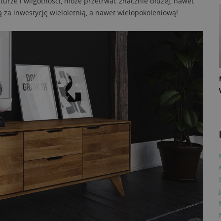
urze i wilgotności, może przetrwać znacznie dłużej, nawet
za inwestycję wieloletnią, a nawet wielopokoleniową!