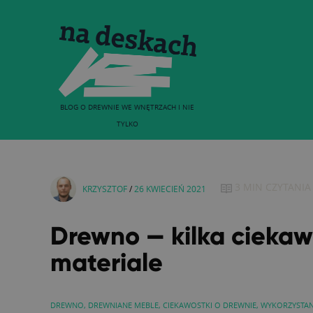
BLOG O DREWNIE WE WNĘTRZACH I NIE
TYLKO
3 MIN
CZYTANIA
KRZYSZTOF
/
26 KWIECIEŃ 2021
Drewno — kilka cieka
materiale
DREWNO
,
DREWNIANE MEBLE
,
CIEKAWOSTKI O DREWNIE
,
WYKORZYSTAN