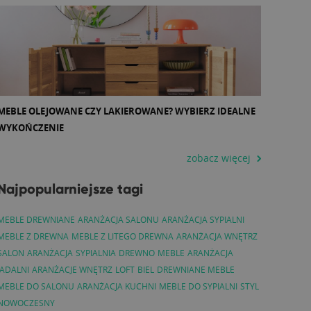
MEBLE OLEJOWANE CZY LAKIEROWANE? WYBIERZ IDEALNE
WYKOŃCZENIE
zobacz więcej
Najpopularniejsze tagi
MEBLE DREWNIANE
ARANŻACJA SALONU
ARANŻACJA SYPIALNI
MEBLE Z DREWNA
MEBLE Z LITEGO DREWNA
ARANŻACJA WNĘTRZ
SALON
ARANŻACJA
SYPIALNIA
DREWNO
MEBLE
ARANŻACJA
JADALNI
ARANŻACJE WNĘTRZ
LOFT
BIEL
DREWNIANE MEBLE
MEBLE DO SALONU
ARANŻACJA KUCHNI
MEBLE DO SYPIALNI
STYL
NOWOCZESNY