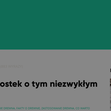
(
883
WYRAZY)
wostek o tym niezwykłym
IE DREWNA
,
FAKTY O DREWNIE
,
ZASTOSOWANIE DREWNA
,
CO WARTO