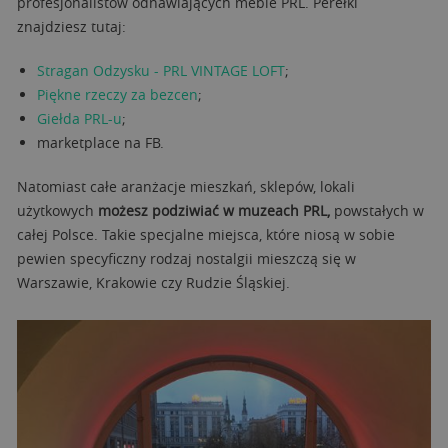
profesjonalistów odnawiających meble PRL. Perełki
znajdziesz tutaj:
Stragan Odzysku - PRL VINTAGE LOFT
;
Piękne rzeczy za bezcen
;
Giełda PRL-u
;
marketplace na FB.
Natomiast całe aranżacje mieszkań, sklepów, lokali
użytkowych
możesz podziwiać w muzeach PRL,
powstałych w
całej Polsce. Takie specjalne miejsca, które niosą w sobie
pewien specyficzny rodzaj nostalgii mieszczą się w
Warszawie, Krakowie czy Rudzie Śląskiej.