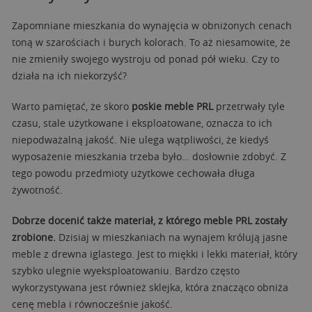
Zapomniane mieszkania do wynajęcia w obniżonych cenach
toną w szarościach i burych kolorach. To aż niesamowite, że
nie zmieniły swojego wystroju od ponad pół wieku. Czy to
działa na ich niekorzyść?
Warto pamiętać, że skoro
poskie meble PRL
przetrwały tyle
czasu, stale użytkowane i eksploatowane, oznacza to ich
niepodważalną jakość. Nie ulega wątpliwości, że kiedyś
wyposażenie mieszkania trzeba było… dosłownie zdobyć. Z
tego powodu przedmioty użytkowe cechowała długa
żywotność.
Dobrze docenić także materiał, z którego meble PRL zostały
zrobione.
Dzisiaj w mieszkaniach na wynajem królują jasne
meble z drewna iglastego. Jest to miękki i lekki materiał, który
szybko ulegnie wyeksploatowaniu. Bardzo często
wykorzystywana jest również sklejka, która znacząco obniża
cenę mebla i równocześnie jakość.