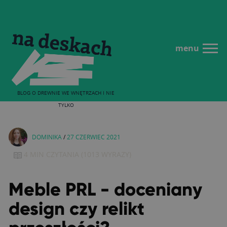
menu
BLOG O DREWNIE WE WNĘTRZACH I NIE
TYLKO
DOMINIKA
/
27 CZERWIEC 2021
4 MIN
CZYTANIA
(
1013
WYRAZY)
Meble PRL - doceniany
design czy relikt