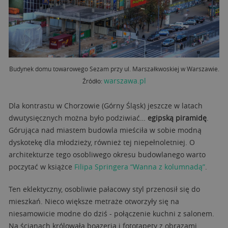
Budynek domu towarowego Sezam przy ul. Marszałkwoskiej w Warszawie.
warszawa.pl
Źródło:
Dla kontrastu w Chorzowie (Górny Śląsk) jeszcze w latach
dwutysięcznych można było podziwiać…
egipską piramidę
.
Górująca nad miastem budowla mieściła w sobie modną
dyskotekę dla młodzieży, również tej niepełnoletniej. O
architekturze tego osobliwego okresu budowlanego warto
poczytać w książce
Filipa Springera “Wanna z kolumnadą”
.
Ten eklektyczny, osobliwie pałacowy styl przenosił się do
mieszkań. Nieco większe metraże otworzyły się na
niesamowicie modne do dziś - połączenie kuchni z salonem.
Na ścianach królowała boazeria i fototapety z obrazami