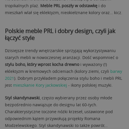
tropikalnych plaż.
Meble PRL poszły w odstawkę
i do
mieszkań wlał się eklektyzm, nieokiełznane kolory oraz… kicz.
Polskie meble PRL i dobry design, czyli jak
łączyć style
Dzisiejsze trendy wnętrzarskie sprzyjają wykorzystywaniu
starych mebli w nowoczesnej aranżacji. Dość wspomnieć o
stylu boho, który wprost kocha drewno
i wyważony (!)
eklektyzm w kremowych odcieniach (kolory ziemi, czyli
barwy
2021
). Dobrym przykładem połączenia stylu boho i mebli PRL
jest
mieszkanie Kory jackowskiej
- ikony polskiej muzyki.
Styl skandynawski
, często wybierany przez osoby młode
bezpośrednio nawiązuje do designu lat 60-tych.
Charakterystyczne toczone nóżki krzeseł, ustawione pod
odpowiednim kątem przywołują projekty Romana
Modzelewskiego. Styl skandynawski to także powrót…