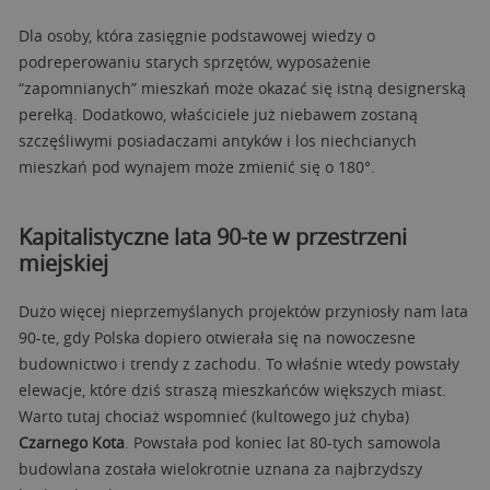
Dla osoby, która zasięgnie podstawowej wiedzy o
podreperowaniu starych sprzętów, wyposażenie
“zapomnianych” mieszkań może okazać się istną designerską
perełką. Dodatkowo, właściciele już niebawem zostaną
szczęśliwymi posiadaczami antyków i los niechcianych
mieszkań pod wynajem może zmienić się o 180°.
Kapitalistyczne lata 90-te w przestrzeni
miejskiej
Dużo więcej nieprzemyślanych projektów przyniosły nam lata
90-te, gdy Polska dopiero otwierała się na nowoczesne
budownictwo i trendy z zachodu. To właśnie wtedy powstały
elewacje, które dziś straszą mieszkańców większych miast.
Warto tutaj chociaż wspomnieć (kultowego już chyba)
Czarnego Kota
. Powstała pod koniec lat 80-tych samowola
budowlana została wielokrotnie uznana za najbrzydszy