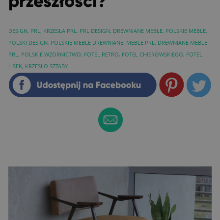
przeszłości?
DESIGN
,
PRL
,
KRZESŁA PRL
,
PRL DESIGN
,
DREWNIANE MEBLE
,
POLSKIE MEBLE
,
POLSKI DESIGN
,
POLSKIE MEBLE DREWNIANE
,
MEBLE PRL
,
DREWNIANE MEBLE
PRL
,
POLSKIE WZORNICTWO
,
FOTEL RETRO
,
FOTEL CHIEROWSKIEGO
,
FOTEL
LISEK
,
KRZESŁO SZTABY