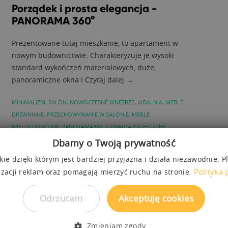
Porządek i prosta elegancja -
PANORAMA 360°
Prezentowane tutaj mieszkanie, to apartament w
nowym budownictwie. Charakteryzuje je wysoki
standard wykończeń materiałowych, duże,
panoramiczne okna i Czytaj dalej →
MINIMALIZM
,
SALON
,
NOWOCZESNE WNĘTRZE
,
JADALNIA
,
MEBLE
DREWNIANE
,
PRZECHOWYWANIE W SALONIE
,
MEBLE
WIELOFUNKCYJNE
,
PANORAMA360
,
OTWARTA PRZESTRZEŃ
Dbamy o Twoją prywatność
ie dzięki którym jest bardziej przyjazna i działa niezawodnie. P
Polityka 
izacji reklam oraz pomagają mierzyć ruchu na stronie.
Odrzucam
Akceptuję cookies
Zmieniam zgody