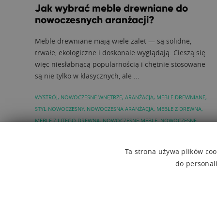
Jak wybrać meble drewniane do
nowoczesnych aranżacji?
Meble drewniane mają wiele zalet — są solidne,
trwałe, ekologiczne i doskonale wyglądają. Cieszą się
więc niesłabnącą popularnością i chętnie stosowane
są nie tylko w klasycznych, ale ...
WYSTRÓJ
,
NOWOCZESNE WNĘTRZE
,
ARANŻACJA
,
MEBLE DREWNIANE
,
STYL NOWOCZESNY
,
NOWOCZESNA ARANŻACJA
,
MEBLE Z DREWNA
,
MEBLE Z LITEGO DREWNA
,
NOWOCZESNE MEBLE
,
NOWOCZESNE
MEBLE DREWNIANE
,
NOWOCZESNY WYSTRÓJ
,
WYSTRÓJ W
NOWOCZESNYM STYLU
Ta strona używa plików cook
do personal