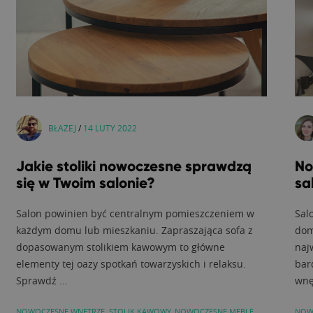
BŁAŻEJ
/
14 LUTY 2022
Jakie stoliki nowoczesne sprawdzą
No
się w Twoim salonie?
sa
Salon powinien być centralnym pomieszczeniem w
Sal
każdym domu lub mieszkaniu. Zapraszająca sofa z
dom
dopasowanym stolikiem kawowym to główne
naj
elementy tej oazy spotkań towarzyskich i relaksu.
bar
Sprawdź ...
wnęt
NOWOCZESNE WNĘTRZE
,
STOLIK KAWOWY
,
NOWOCZESNE MEBLE
NOW