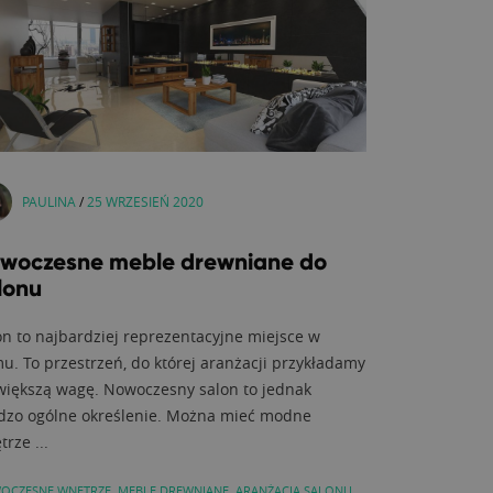
PAULINA
/
25 WRZESIEŃ 2020
woczesne meble drewniane do
lonu
on to najbardziej reprezentacyjne miejsce w
u. To przestrzeń, do której aranżacji przykładamy
większą wagę. Nowoczesny salon to jednak
dzo ogólne określenie. Można mieć modne
rze ...
OCZESNE WNĘTRZE
,
MEBLE DREWNIANE
,
ARANŻACJA SALONU
,