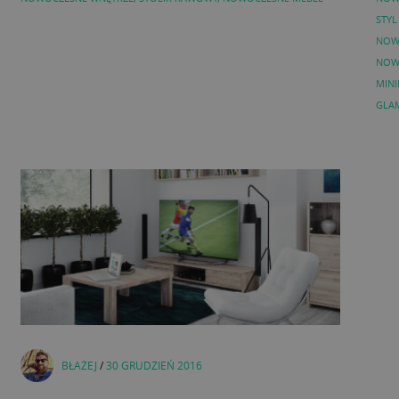
STYL
NOW
NOW
MINI
GLA
BŁAŻEJ
/
30 GRUDZIEŃ 2016