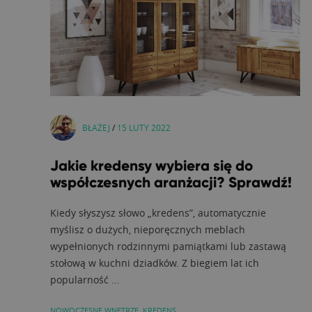
BŁAŻEJ
/
15 LUTY 2022
Jakie kredensy wybiera się do
współczesnych aranżacji? Sprawdź!
Kiedy słyszysz słowo „kredens”, automatycznie
myślisz o dużych, nieporęcznych meblach
wypełnionych rodzinnymi pamiątkami lub zastawą
stołową w kuchni dziadków. Z biegiem lat ich
popularność ...
NOWOCZESNE WNĘTRZE
,
KREDENS