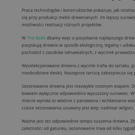
Praca technologów i konstruktorów pokazuje, jak istotna
się przy produkcji mebli drewnianych. Im lepszy surowie
możliwości realizacji różnych projektów.
W
The Beds
dbamy więc o pozyskanie najlepszego drewn
pozyskują drewno w sposób ekologiczny, legalny i udok
pochodził z zasobów odnawialnych, z wycinek prowadz
Wyselekcjonowane drewno z wycinki trafia do tartaku, gd
nieobrobione deski). Następnie tarcicę zabezpiecza się 
Sezonowanie drewna jest niezwykle istotnym etapem. 
bowiem wyłącznie odpowiednio wysuszony surowiec. Wszy
mierze wynika to właśnie z parowania i wchłaniania wod
czasie sezonowania usuwany jest więc nadmiar wilgoci,
Ważne jest też odpowiednie tempo suszenia drewna. Zby
zależności od gatunku, sezonowanie trwa od kilku tygod