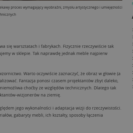
ciekawy proces wymagający wyobraźni, zmysłu artystycznego i umiejętności
hnicznych
a się warsztatach i fabrykach. Fizycznie rzeczywiście tak
upujemy w sklepie. Tak naprawdę jednak meble najpierw
wzornictwo. Warto oczywiście zaznaczyć, że obraz w głowie (a
alizować. Fantazja ponosi czasem projektantów zbyt daleko,
est niemożliwa choćby ze względów technicznych. Dlatego tak
jektantów-wizjonerów na ziemię.
lędem jego wykonalności i adaptacja wizji do rzeczywistości.
ałów, gabaryty mebli, ich kształty, sposoby łączenia