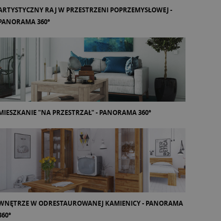
ARTYSTYCZNY RAJ W PRZESTRZENI POPRZEMYSŁOWEJ -
PANORAMA 360°
MIESZKANIE "NA PRZESTRZAŁ" - PANORAMA 360°
WNĘTRZE W ODRESTAUROWANEJ KAMIENICY - PANORAMA
360°