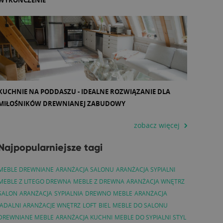
WYKOŃCZENIE
KUCHNIE NA PODDASZU - IDEALNE ROZWIĄZANIE DLA
MIŁOŚNIKÓW DREWNIANEJ ZABUDOWY
zobacz więcej
Najpopularniejsze tagi
MEBLE DREWNIANE
ARANŻACJA SALONU
ARANŻACJA SYPIALNI
MEBLE Z LITEGO DREWNA
MEBLE Z DREWNA
ARANŻACJA WNĘTRZ
SALON
ARANŻACJA
SYPIALNIA
DREWNO
MEBLE
ARANŻACJA
JADALNI
ARANŻACJE WNĘTRZ
LOFT
BIEL
MEBLE DO SALONU
DREWNIANE MEBLE
ARANŻACJA KUCHNI
MEBLE DO SYPIALNI
STYL