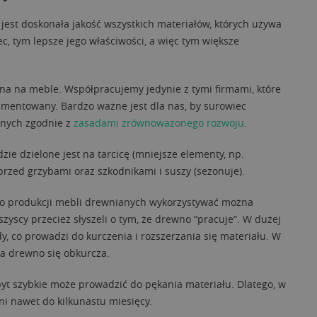
 jest doskonała jakość wszystkich materiałów, których używa
c, tym lepsze jego właściwości, a więc tym większe
a na meble. Współpracujemy jedynie z tymi firmami, które
umentowany. Bardzo ważne jest dla nas, by surowiec
onych zgodnie z
zasadami zrównoważonego rozwoju
.
zie dzielone jest na tarcicę (mniejsze elementy, np.
przed grzybami oraz szkodnikami i suszy (sezonuje).
Do produkcji mebli drewnianych wykorzystywać można
scy przecież słyszeli o tym, że drewno “pracuje”. W dużej
y, co prowadzi do kurczenia i rozszerzania się materiału. W
 a drewno się obkurcza.
t szybkie może prowadzić do pękania materiału. Dlatego, w
ni nawet do kilkunastu miesięcy.