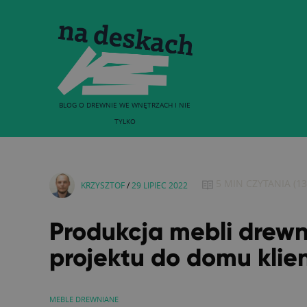
BLOG O DREWNIE WE WNĘTRZACH I NIE
TYLKO
5 MIN
CZYTANIA
(
13
KRZYSZTOF
/
29 LIPIEC 2022
Produkcja mebli drewn
projektu do domu klie
MEBLE DREWNIANE