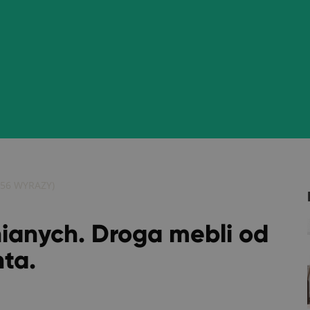
56
WYRAZY)
ianych. Droga mebli od
nta.