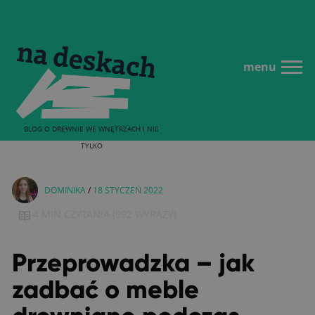
menu
BLOG O DREWNIE WE WNĘTRZACH I NIE
TYLKO
DOMINIKA
/
18 STYCZEŃ 2022
4 MIN
CZYTANIA
(
992
WYRAZY)
Przeprowadzka – jak
zadbać o meble