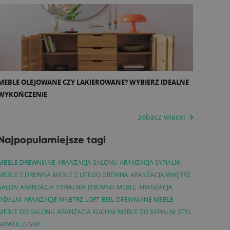
MEBLE OLEJOWANE CZY LAKIEROWANE? WYBIERZ IDEALNE
WYKOŃCZENIE
zobacz więcej
Najpopularniejsze tagi
MEBLE DREWNIANE
ARANŻACJA SALONU
ARANŻACJA SYPIALNI
MEBLE Z DREWNA
MEBLE Z LITEGO DREWNA
ARANŻACJA WNĘTRZ
SALON
ARANŻACJA
SYPIALNIA
DREWNO
MEBLE
ARANŻACJA
JADALNI
ARANŻACJE WNĘTRZ
LOFT
BIEL
DREWNIANE MEBLE
MEBLE DO SALONU
ARANŻACJA KUCHNI
MEBLE DO SYPIALNI
STYL
NOWOCZESNY