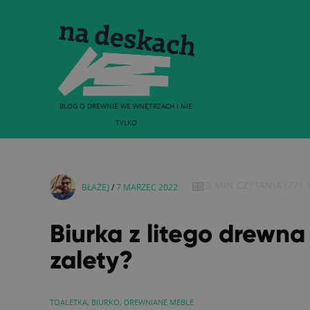
BLOG O DREWNIE WE WNĘTRZACH I NIE
TYLKO
3 MIN
CZYTANIA
(
771
W
BŁAŻEJ
/
7 MARZEC 2022
Biurka z litego drewna
zalety?
TOALETKA
,
BIURKO
,
DREWNIANE MEBLE