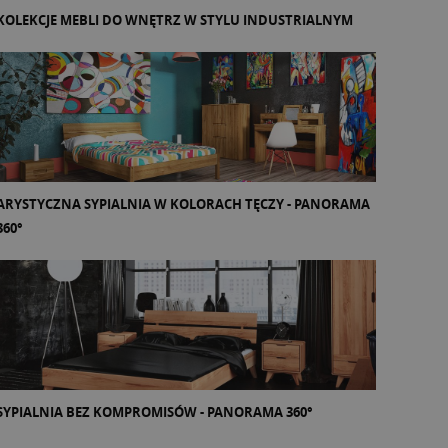
KOLEKCJE MEBLI DO WNĘTRZ W STYLU INDUSTRIALNYM
ARYSTYCZNA SYPIALNIA W KOLORACH TĘCZY - PANORAMA
360°
SYPIALNIA BEZ KOMPROMISÓW - PANORAMA 360°