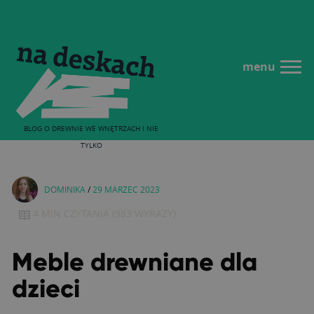
menu
BLOG O DREWNIE WE WNĘTRZACH I NIE
TYLKO
DOMINIKA
/
29 MARZEC 2023
4 MIN
CZYTANIA
(
983
WYRAZY)
Meble drewniane dla
dzieci