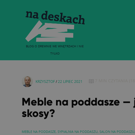
BLOG O DREWNIE WE WNĘTRZACH I NIE
TYLKO
7 MIN
CZYTANIA
(
18
KRZYSZTOF
/
22 LIPIEC 2021
Meble na poddasze — 
skosy?
MEBLE NA PODDASZE
,
SYPIALNIA NA PODDASZU
,
SALON NA PODDASZU