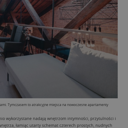
chami. Tymczasem to atrakcyjne miejsca na nowoczesne apartamenty
o wykorzystane nadają wnętrzom intymności, przytulności i
nętrza, łamiąc utarty schemat czterech prostych, nudnych