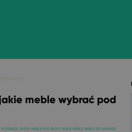
51
WYRAZY)
jakie meble wybrać pod
,
PODDASZE
,
SKOSY
,
MEBLE POD SKOSY
,
NISKIE MEBLE
,
MEBLE DO NISKIEGO