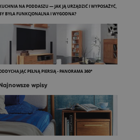
KUCHNIA NA PODDASZU — JAK JĄ URZĄDZIĆ I WYPOSAŻYĆ,
BY BYŁA FUNKCJONALNA I WYGODNA?
ODDYCHAJĄC PEŁNĄ PIERSIĄ - PANORAMA 360°
Najnowsze wpisy