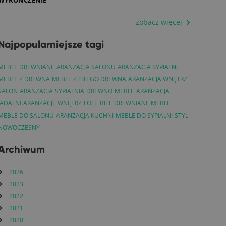
WYKOŃCZENIE
zobacz więcej
Najpopularniejsze tagi
MEBLE DREWNIANE
ARANŻACJA SALONU
ARANŻACJA SYPIALNI
MEBLE Z DREWNA
MEBLE Z LITEGO DREWNA
ARANŻACJA WNĘTRZ
SALON
ARANŻACJA
SYPIALNIA
DREWNO
MEBLE
ARANŻACJA
JADALNI
ARANŻACJE WNĘTRZ
LOFT
BIEL
DREWNIANE MEBLE
MEBLE DO SALONU
ARANŻACJA KUCHNI
MEBLE DO SYPIALNI
STYL
NOWOCZESNY
Archiwum
2026
2023
2022
2021
2020