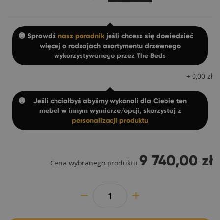
Sprawdź
nasz poradnik
jeśli chcesz się dowiedzieć
więcej o rodzajach asortymentu drzewnego
wykorzystywanego przez The Beds
+
0,00
zł
Jeśli chciałbyś abyśmy wykonali dla Ciebie ten
mebel w innym wymiarze/opcji, skorzystaj z
personalizacji produktu
9 740,00 zł
Cena wybranego produktu