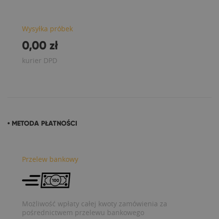
Wysyłka próbek
0,00 zł
kurier DPD
• METODA PŁATNOŚCI
Przelew bankowy
Możliwość wpłaty całej kwoty zamówienia za
pośrednictwem przelewu bankowego