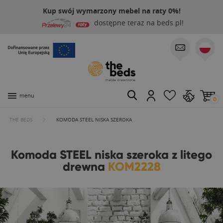
Kup swój wymarzony mebel na raty 0%!
dostępne teraz na beds.pl!
menu
0
THE BEDS
KOMODA STEEL NISKA SZEROKA
Komoda STEEL niska szeroka z litego
drewna
KOM2228