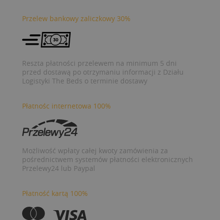
Przelew bankowy zaliczkowy 30%
Reszta płatności przelewem na minimum 5 dni
przed dostawą po otrzymaniu informacji z Działu
Logistyki The Beds o terminie dostawy
Płatnośc internetowa 100%
Możliwość wpłaty całej kwoty zamówienia za
pośrednictwem systemów płatności elektronicznych
Przelewy24 lub Paypal
Płatność kartą 100%