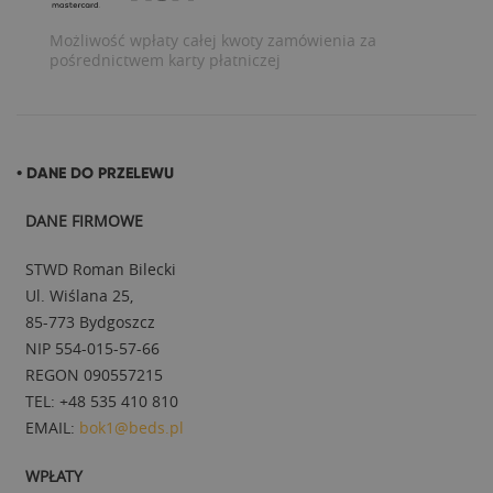
Możliwość wpłaty całej kwoty zamówienia za
pośrednictwem karty płatniczej
• DANE DO PRZELEWU
DANE FIRMOWE
STWD Roman Bilecki
Ul. Wiślana 25,
85-773 Bydgoszcz
NIP 554-015-57-66
REGON 090557215
TEL: +48 535 410 810
EMAIL:
bok1@beds.pl
WPŁATY