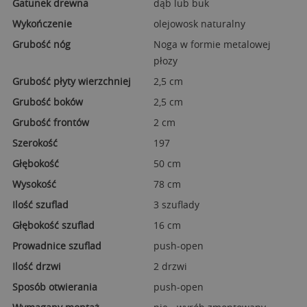
Gatunek drewna
dąb lub buk
Wykończenie
olejowosk naturalny
Grubość nóg
Noga w formie metalowej
płozy
Grubość płyty wierzchniej
2,5 cm
Grubość boków
2,5 cm
Grubość frontów
2 cm
Szerokość
197
Głębokość
50 cm
Wysokość
78 cm
Ilość szuflad
3 szuflady
Głębokość szuflad
16 cm
Prowadnice szuflad
push-open
Ilość drzwi
2 drzwi
Sposób otwierania
push-open