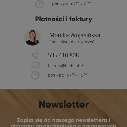
pon - pt:
07
- 15
00
00
Płatności i faktury
Monika Wojasińska
Specjalista ds. rozliczeń
535 410 808
faktury@beds.pl
pon - pt:
07
- 15
00
00
Newsletter
Zapisz się do naszego newslettera i
otrzymuj powiadomienia o najnowszych