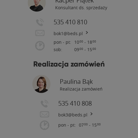
Kacper Piątek
Konsultant ds. sprzedaży
535 410 810
bok1@beds.pl
pon - pt:
10
- 18
00
00
sob:
09
- 15
00
00
Realizacja zamówień
Paulina Bąk
Realizacja zamówień
535 410 808
bok3@beds.pl
pon - pt:
07
- 15
00
00