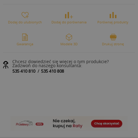
Dodaj do ulubionych
Dodaj do porównania
Porównaj produkty
Gwarancja
Modele 3D
Drukuj stronę
Chcesz dowiedzieć się więcej o tym produkcie?
Zadzwoń do naszego konsultanta:
535 410 810
/
535 410 808