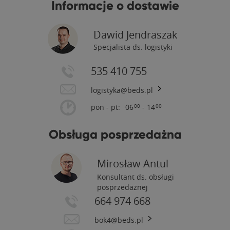
Informacje o dostawie
Dawid Jendraszak
Specjalista ds. logistyki
535 410 755
logistyka@beds.pl
pon - pt:
06
- 14
00
00
Obsługa posprzedażna
Mirosław Antul
Konsultant ds. obsługi
posprzedażnej
664 974 668
bok4@beds.pl