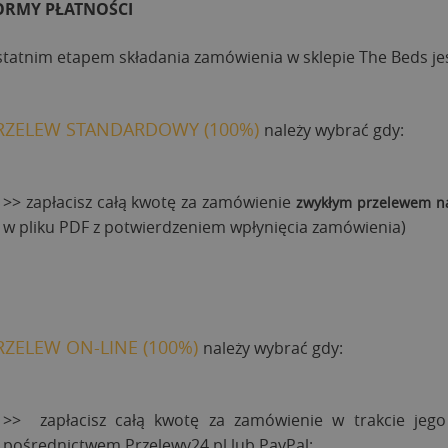
ORMY PŁATNOŚCI
tatnim etapem składania zamówienia w sklepie The Beds jes
RZELEW STANDARDOWY (100%)
należy wybrać gdy:
>> zapłacisz całą kwotę za zamówienie
zwykłym przelewem na
w pliku PDF z potwierdzeniem wpłynięcia zamówienia)
RZELEW ON-LINE (100%)
należy wybrać gdy:
>> zapłacisz całą kwotę za zamówienie w trakcie jeg
pośrednictwem Przelewy24.pl lub PayPal;