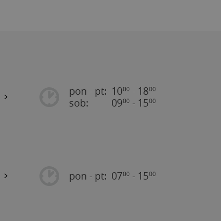
pon - pt:
10
- 18
00
00
sob:
09
- 15
00
00
pon - pt:
07
- 15
00
00