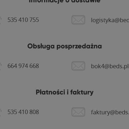
535 410 755
logistyka@bed
Obsługa posprzedażna
664 974 668
bok4@beds.pl
Płatności i faktury
535 410 808
faktury@beds.