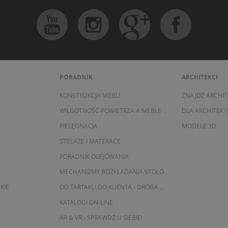
PORADNIK
ARCHITEKCI
KONSTRUKCJA MEBLI
ZNAJDŹ ARCHIT
E
WILGOTNOŚĆ POWIETRZA A MEBLE DREWNIANE
DLA ARCHITEK
PIELĘGNACJA
MODELE 3D
STELAŻE I MATERACE
PORADNIK OLEJOWANIA
MECHANIZMY ROZKŁADANIA STOŁÓW
KIE
OD TARTAKU DO KLIENTA - DROGA MEBLA
KATALOGI ON-LINE
AR & VR - SPRAWDŹ U SIEBIE!