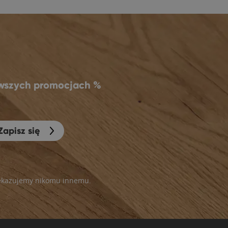
owszych promocjach %
Zapisz się
rzekazujemy nikomu innemu.