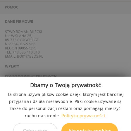
POMOC
DANE FIRMOWE
STWD ROMAN BILECKI
UL. WIŚLANA 25,
85-773 BYDGOSZCZ
NIP 554-015-57-66
REGON 090557215
TEL: +48 535 410 810
EMAIL:
BOK1@BEDS.PL
WPŁATY
KONTO DO WPŁAT KRAJOWYCH:
BANK ING
Dbamy o Twoją prywatność
69 1050 1139 1000 0090 8355 0765
KONTO DO WPŁAT SPOZA POLSKI / FOREIGN PAYMENTS:
BANK ING
Ta strona używa plików cookie dzięki którym jest bardziej
PL 27 1050 1139 1000 0090 8358 3337
SWIFT: INGBPLPW
przyjazna i działa niezawodnie. Pliki cookie używane są
także do personalizacji reklam oraz pomagają mierzyć
OBSŁUGUJEMY PŁATNOŚCI
Polityka prywatności.
ruchu na stronie.
Odrzucam
Akceptuję cookies