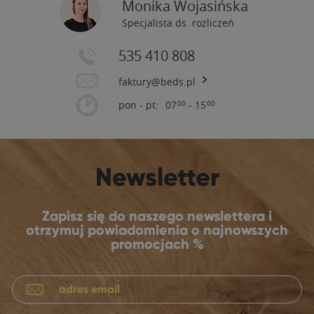
Monika Wojasińska
Specjalista ds. rozliczeń
535 410 808
faktury@beds.pl
pon - pt:
07
- 15
00
00
Newsletter
Zapisz się do naszego newslettera i
otrzymuj powiadomienia o najnowszych
promocjach %