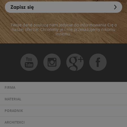
Zapisz się
Twoje dane posłużą nam jedynie do informowania Cię o
naszej ofercie. Chronimy je i nie przekazujemy nikomu
innemu.
FIRMA
MATERIAŁ
PORADNIK
ARCHITEKCI