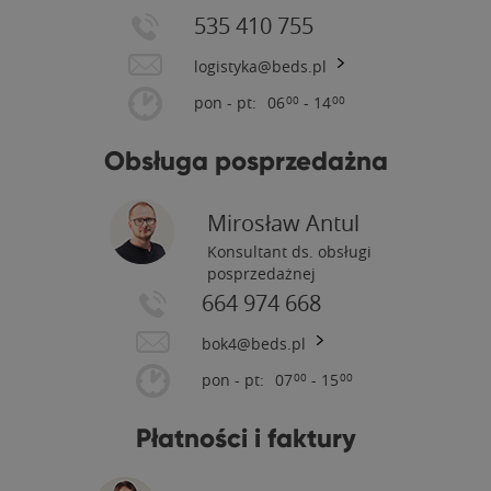
535 410 755
logistyka@beds.pl
pon - pt:
06
- 14
00
00
Obsługa posprzedażna
Mirosław Antul
Konsultant ds. obsługi
posprzedażnej
664 974 668
bok4@beds.pl
pon - pt:
07
- 15
00
00
Płatności i faktury