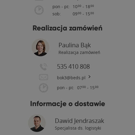
pon - pt:
10
- 18
00
00
sob:
09
- 15
00
00
Realizacja zamówień
Paulina Bąk
Przywiązujemy wagę do detali
Realizacja zamówień
535 410 808
bok3@beds.pl
pon - pt:
07
- 15
00
00
Informacje o dostawie
Zainwestuj w jakość
Dawid Jendraszak
Specjalista ds. logistyki