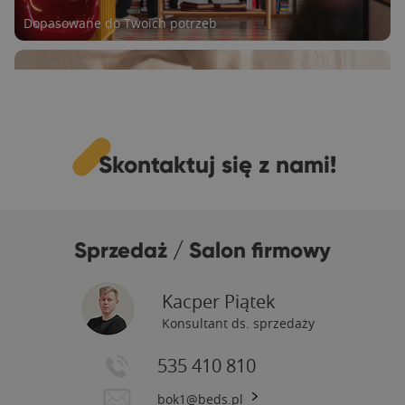
Dopasowane do Twoich potrzeb
Skontaktuj się z nami!
Radość dla Ciebie i Twojej rodziny
Sprzedaż / Salon firmowy
Kacper Piątek
Konsultant ds. sprzedaży
535 410 810
Tu powstaje Twój nowy mebel
bok1@beds.pl