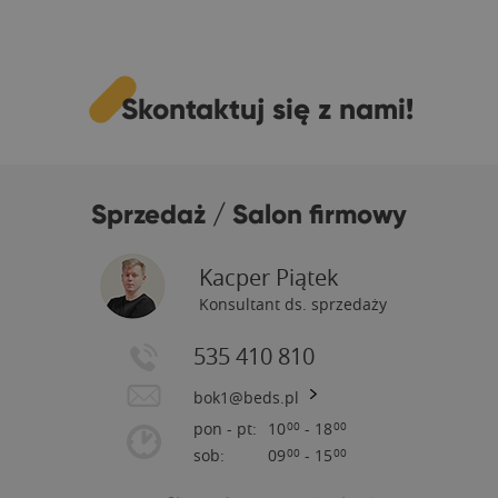
Skontaktuj się z nami!
Sprzedaż / Salon firmowy
Kacper Piątek
Konsultant ds. sprzedaży
535 410 810
bok1@beds.pl
pon - pt:
10
- 18
00
00
sob:
09
- 15
00
00