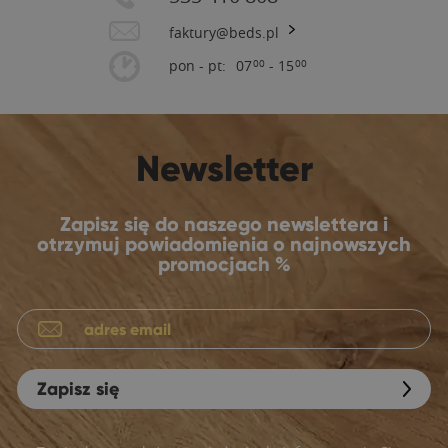
faktury@beds.pl
pon - pt:
07
- 15
00
00
Newsletter
Zapisz się do naszego newslettera i
otrzymuj powiadomienia o najnowszych
promocjach %
Zapisz się