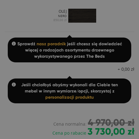
OLEJ
NERO
850,00 zł
Sprawdź
nasz poradnik
jeśli chcesz się dowiedzieć
więcej o rodzajach asortymentu drzewnego
wykorzystywanego przez The Beds
+
0,00
zł
Jeśli chciałbyś abyśmy wykonali dla Ciebie ten
mebel w innym wymiarze/opcji, skorzystaj z
personalizacji produktu
4 970,00 zł
Cena normalna:
3 730,00 zł
Cena po rabacie