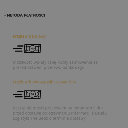
• METODA PŁATNOŚCI
Przelew bankowy
Możliwość wpłaty całej kwoty zamówienia za
pośrednictwem przelewu bankowego
Przelew bankowy zaliczkowy 30%
Reszta płatności przelewem na minimum 5 dni
przed dostawą po otrzymaniu informacji z Działu
Logistyki The Beds o terminie dostawy