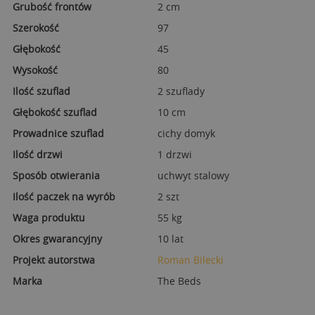
Grubość frontów
2 cm
Szerokość
97
Głębokość
45
Wysokość
80
Ilość szuflad
2 szuflady
Głębokość szuflad
10 cm
Prowadnice szuflad
cichy domyk
Ilość drzwi
1 drzwi
Sposób otwierania
uchwyt stalowy
Ilość paczek na wyrób
2 szt
Waga produktu
55 kg
Okres gwarancyjny
10 lat
Projekt autorstwa
Roman Bilecki
Marka
The Beds