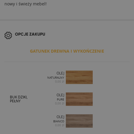
nowy i świeży mebel!
OPCJE ZAKUPU
GATUNEK DREWNA I WYKOŃCZENIE
OLEJ
NATURALNY
0,00 zł
OLEJ
BUK DZIKI,
PURE
PEŁNY
0,00 zł
OLEJ
BIANCO
0,00 zł