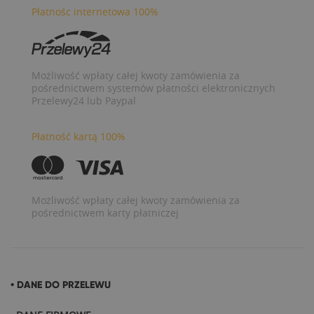
Płatnośc internetowa 100%
Możliwość wpłaty całej kwoty zamówienia za
pośrednictwem systemów płatności elektronicznych
Przelewy24 lub Paypal
Płatność kartą 100%
Możliwość wpłaty całej kwoty zamówienia za
pośrednictwem karty płatniczej
• DANE DO PRZELEWU