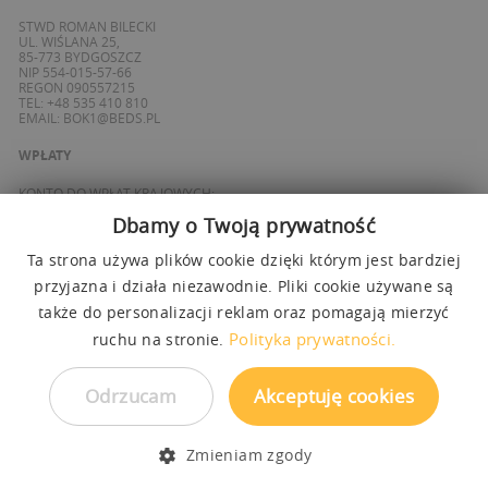
STWD ROMAN BILECKI
UL. WIŚLANA 25,
85-773 BYDGOSZCZ
NIP 554-015-57-66
REGON 090557215
TEL: +48 535 410 810
EMAIL:
BOK1@BEDS.PL
WPŁATY
KONTO DO WPŁAT KRAJOWYCH:
BANK ING
Dbamy o Twoją prywatność
69 1050 1139 1000 0090 8355 0765
KONTO DO WPŁAT SPOZA POLSKI / FOREIGN PAYMENTS:
BANK ING
Ta strona używa plików cookie dzięki którym jest bardziej
PL 27 1050 1139 1000 0090 8358 3337
przyjazna i działa niezawodnie. Pliki cookie używane są
SWIFT: INGBPLPW
także do personalizacji reklam oraz pomagają mierzyć
OBSŁUGUJEMY PŁATNOŚCI
Polityka prywatności.
ruchu na stronie.
Odrzucam
Akceptuję cookies
Zmieniam zgody