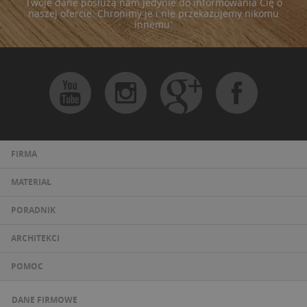
Twoje dane posłużą nam jedynie do informowania Cię o
naszej ofercie. Chronimy je i nie przekazujemy nikomu
innemu.
FIRMA
MATERIAŁ
PORADNIK
ARCHITEKCI
POMOC
DANE FIRMOWE