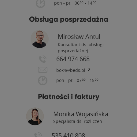
pon - pt:
06
- 14
00
00
Obsługa posprzedażna
Mirosław Antul
Konsultant ds. obsługi
posprzedażnej
664 974 668
bok4@beds.pl
pon - pt:
07
- 15
00
00
Płatności i faktury
Monika Wojasińska
Specjalista ds. rozliczeń
535 410 808