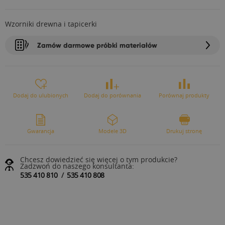
Wzorniki drewna i tapicerki
Zamów darmowe próbki materiałów
Dodaj do ulubionych
Dodaj do porównania
Porównaj produkty
Gwarancja
Modele 3D
Drukuj stronę
Chcesz dowiedzieć się więcej o tym produkcie?
Zadzwoń do naszego konsultanta:
535 410 810
/
535 410 808