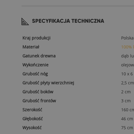
SPECYFIKACJA TECHNICZNA
Kraj produkcji
Polska
Materiał
100% 
Gatunek drewna
dąb l
Wykończenie
olejow
Grubość nóg
10 x 6
Grubość płyty wierzchniej
2,5 cm
Grubość boków
2 cm
Grubość frontów
3 cm
Szerokość
160 c
Głębokość
46 cm
Wysokość
75 cm