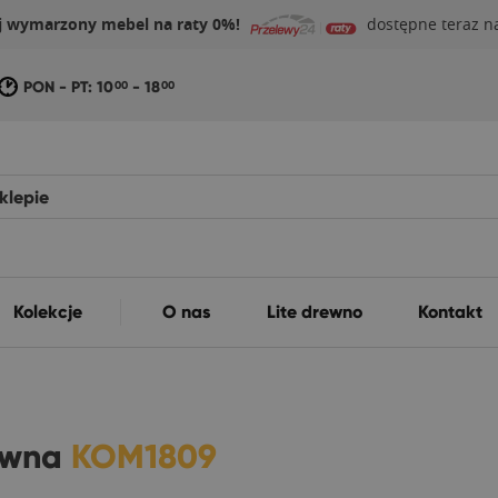
j wymarzony mebel na raty 0%!
dostępne teraz na
PON - PT: 10
- 18
00
00
Kolekcje
O nas
Lite drewno
Kontakt
ewna
KOM1809