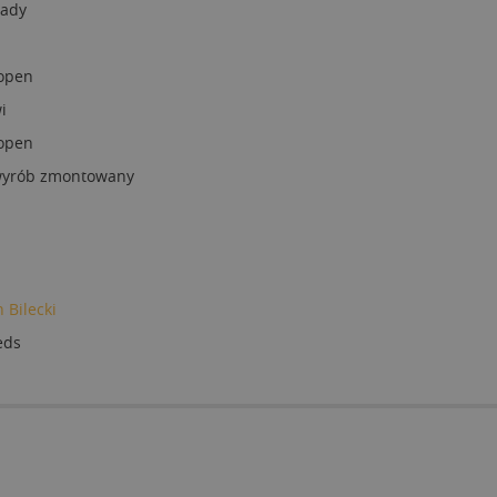
lady
open
i
open
 wyrób zmontowany
 Bilecki
eds