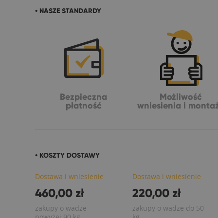
• NASZE STANDARDY
Bezpieczna
Możliwość
płatność
wniesienia i monta
• KOSZTY DOSTAWY
Dostawa i wniesienie
Dostawa i wniesienie
460,00 zł
220,00 zł
zakupy o wadze
zakupy o wadze do 50
powyżej 90 kg
kg