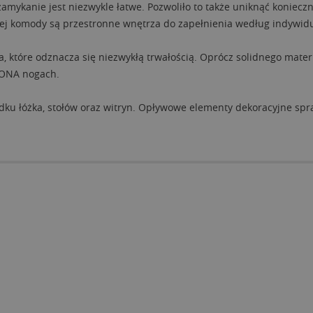
amykanie jest niezwykle łatwe. Pozwoliło to także uniknąć koniec
 tej komody są przestronne wnętrza do zapełnienia według indywidu
a, które odznacza się niezwykłą trwałością. Oprócz solidnego mate
 BONA nogach.
u łóżka, stołów oraz witryn. Opływowe elementy dekoracyjne spra