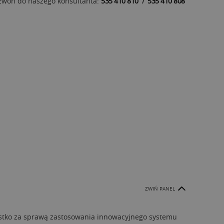
zwoń do naszego konsultanta:
535 410 810
/
535 410 808
ZWIŃ PANEL
zystko za sprawą zastosowania innowacyjnego systemu