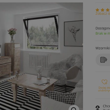
Zobacz o
Dostępn
Brak w 
Wzorniki
Dodaj d
ulubiony
Chce