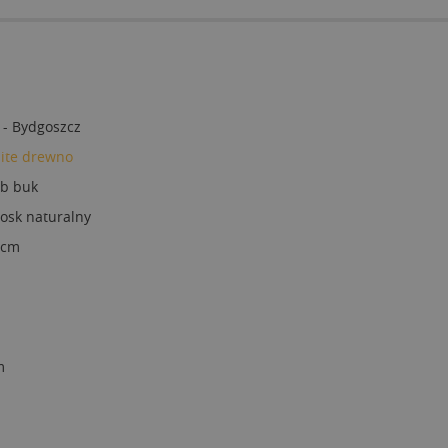
 - Bydgoszcz
lite drewno
ub buk
osk naturalny
 cm
m