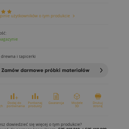
pinie użytkowników o tym produkcie
ość:
magazynie
 drewna i tapicerki
Zamów darmowe próbki materiałów
o
Dodaj do
Porównaj
Gwarancja
Modele
Drukuj
ch
porównania
produkty
3D
stronę
sz dowiedzieć się więcej o tym produkcie?