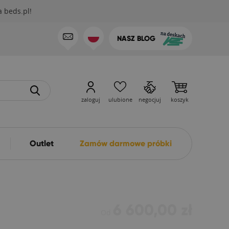
 beds.pl!
NASZ BLOG
zaloguj
ulubione
negocjuj
koszyk
Outlet
Zamów darmowe próbki
6 600,00 zł
Od