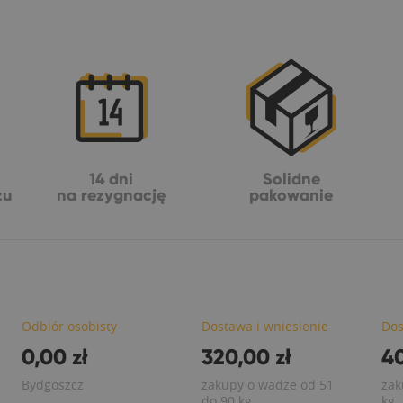
14 dni
Solidne
żu
na rezygnację
pakowanie
Odbiór osobisty
Dostawa i wniesienie
Dos
0,00 zł
320,00 zł
40
Bydgoszcz
zakupy o wadze od 51
zak
do 90 kg
kg