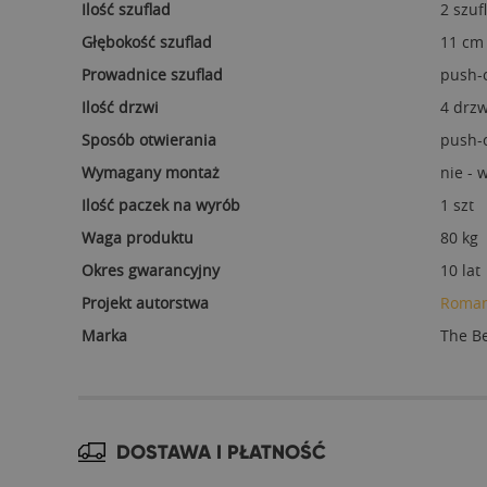
Ilość szuflad
2 szuf
Głębokość szuflad
11 cm
Prowadnice szuflad
push-
Ilość drzwi
4 drzw
Sposób otwierania
push-
Wymagany montaż
nie -
Ilość paczek na wyrób
1 szt
Waga produktu
80 kg
Okres gwarancyjny
10 lat
Projekt autorstwa
Roman
Marka
The B
DOSTAWA I PŁATNOŚĆ