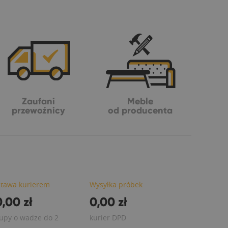
Zaufani
Meble
przewoźnicy
od producenta
tawa kurierem
Wysyłka próbek
,00 zł
0,00 zł
upy o wadze do 2
kurier DPD