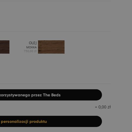
OLEJ
MOKKA
750,00 zł
ykorzystywanego przez The Beds
+
0,00
zł
z
personalizacji produktu