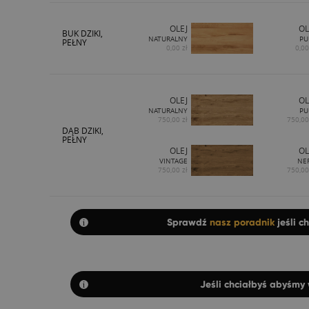
OLEJ
OL
BUK DZIKI,
NATURALNY
PU
PEŁNY
0,00 zł
0,00
OLEJ
OL
NATURALNY
PU
750,00 zł
750,00
DĄB DZIKI,
PEŁNY
OLEJ
OL
VINTAGE
NE
750,00 zł
750,00
Sprawdź
nasz poradnik
jeśli c
Jeśli chciałbyś abyśmy 