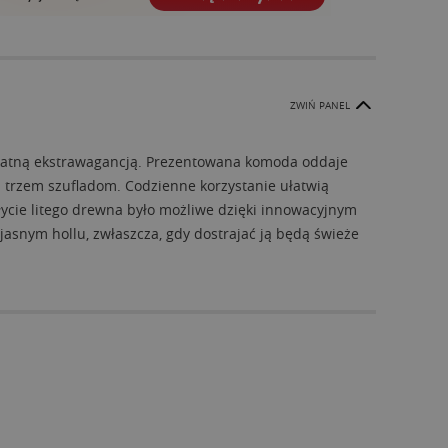
ZWIŃ PANEL
ikatną ekstrawagancją. Prezentowana komoda oddaje
z trzem szufladom. Codzienne korzystanie ułatwią
łycie litego drewna było możliwe dzięki innowacyjnym
jasnym hollu, zwłaszcza, gdy dostrajać ją będą świeże