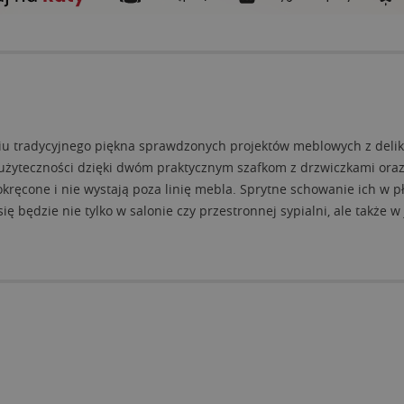
zeniu tradycyjnego piękna sprawdzonych projektów meblowych z del
ę użyteczności dzięki dwóm praktycznym szafkom z drzwiczkami ora
kręcone i nie wystają poza linię mebla. Sprytne schowanie ich w p
ędzie nie tylko w salonie czy przestronnej sypialni, ale także w 