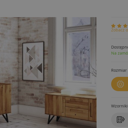
Zobacz o
Dostępn
Na zamó
Rozmiar 
Wzorniki