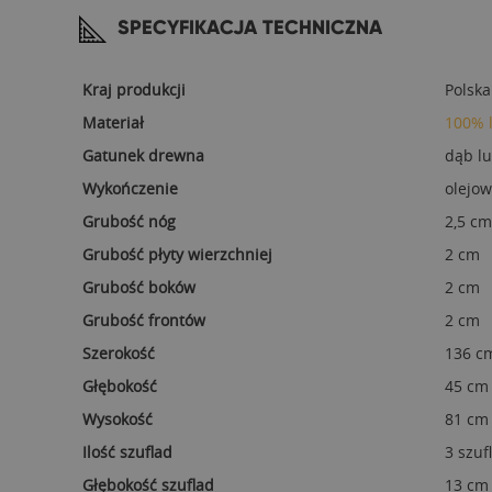
SPECYFIKACJA TECHNICZNA
Kraj produkcji
Polska
Materiał
100% 
Gatunek drewna
dąb l
Wykończenie
olejow
Grubość nóg
2,5 cm
Grubość płyty wierzchniej
2 cm
Grubość boków
2 cm
Grubość frontów
2 cm
Szerokość
136 c
Głębokość
45 cm
Wysokość
81 cm
Ilość szuflad
3 szuf
Głębokość szuflad
13 cm