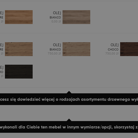
EJ
OLEJ
RE
BIANCO
 zł
0,00 zł
EJ
OLEJ
OLEJ
RE
BIANCO
CHOCO
 zł
750,00 zł
750,00 zł
EJ
RO
 zł
hcesz się dowiedzieć więcej o rodzajach asortymentu drzewnego w
wykonali dla Ciebie ten mebel w innym wymiarze/opcji, skorzystaj 