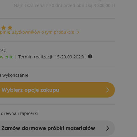
Najniższa cena z 30 dni przed obniżką
3 800,00 zł
pinie użytkowników o tym produkcie
ość:
wienie
|
Termin realizacji:
15-20.09.2026r.
i wykończenie
Wybierz opcje zakupu
 drewna i tapicerki
Zamów darmowe próbki materiałów