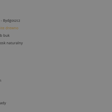
 - Bydgoszcz
lite drewno
ub buk
osk naturalny
m
lady