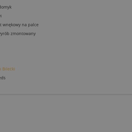
 domyk
i
t wnękowy na palce
 wyrób zmontowany
 Bilecki
eds