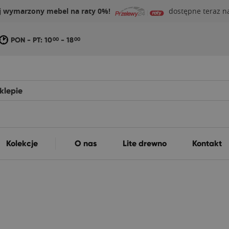
j wymarzony mebel na raty 0%!
dostępne teraz na
PON - PT: 10
- 18
00
00
Kolekcje
O nas
Lite drewno
Kontakt