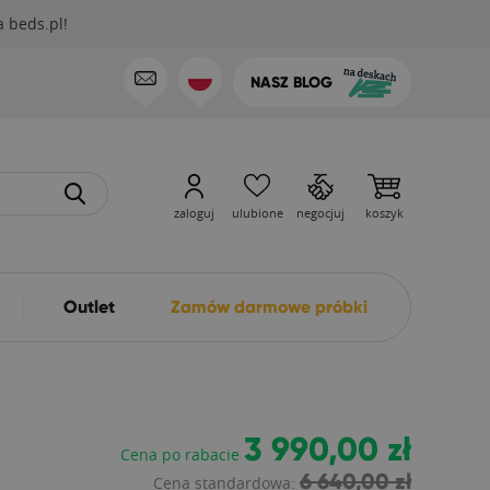
 beds.pl!
NASZ BLOG
zaloguj
ulubione
negocjuj
koszyk
Outlet
Zamów darmowe próbki
3 990,00 zł
Cena po rabacie
6 640,00 zł
Cena standardowa: