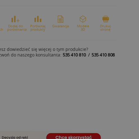
o
Dodaj do
Porównaj
Gwarancja
Modele
Drukuj
ch
porównania
produkty
3D
stronę
sz dowiedzieć się więcej o tym produkcie?
zwoń do naszego konsultanta:
535 410 810
/
535 410 808