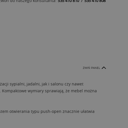
zwoń do naszego konsultanta:
535 410 810
/
535 410 808
ZWIŃ PANEL
ji sypialni, jadalni, jak i salonu czy nawet
o. Kompaktowe wymiary sprawiają, że mebel można
ystem otwierania typu push-open znacznie ułatwia