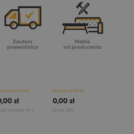
Zaufani
Meble
przewoźnicy
od producenta
tawa kurierem
Wysyłka próbek
,00 zł
0,00 zł
upy o wadze do 2
kurier DPD