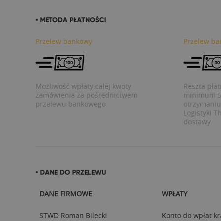
• METODA PŁATNOŚCI
Przelew bankowy
Przelew ba
Możliwość wpłaty całej kwoty
Reszta pła
zamówienia za pośrednictwem
minimum 5 
przelewu bankowego
otrzymaniu 
Logistyki T
dostawy
• DANE DO PRZELEWU
DANE FIRMOWE
WPŁATY
STWD Roman Bilecki
Konto do wpłat kr