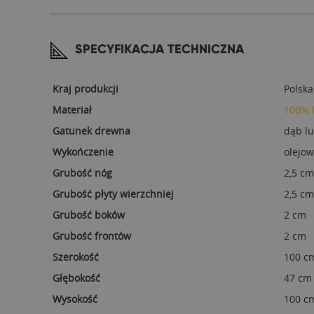
SPECYFIKACJA TECHNICZNA
Kraj produkcji
Polska
Materiał
100% 
Gatunek drewna
dąb l
Wykończenie
olejow
Grubość nóg
2,5 cm
Grubość płyty wierzchniej
2,5 cm
Grubość boków
2 cm
Grubość frontów
2 cm
Szerokość
100 c
Głębokość
47 cm
Wysokość
100 c