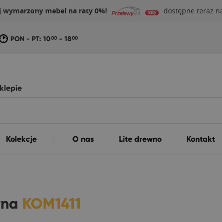
j wymarzony mebel na raty 0%!
dostępne teraz na
PON - PT: 10
- 18
00
00
Kolekcje
O nas
Lite drewno
Kontakt
wna
KOM1411