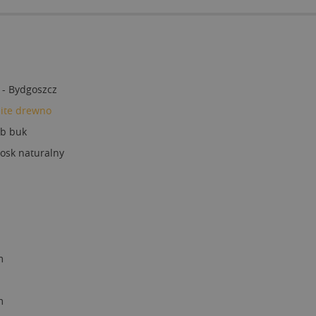
 - Bydgoszcz
lite drewno
ub buk
osk naturalny
m
m