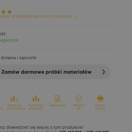
pinie użytkowników o tym produkcie
ość:
magazynie
 drewna i tapicerki
Zamów darmowe próbki materiałów
o
Dodaj do
Porównaj
Gwarancja
Modele
Drukuj
ch
porównania
produkty
3D
stronę
sz dowiedzieć się więcej o tym produkcie?