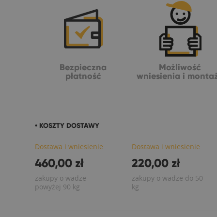
Bezpieczna
Możliwość
płatność
wniesienia i monta
• KOSZTY DOSTAWY
Dostawa i wniesienie
Dostawa i wniesienie
460,00 zł
220,00 zł
zakupy o wadze
zakupy o wadze do 50
powyżej 90 kg
kg