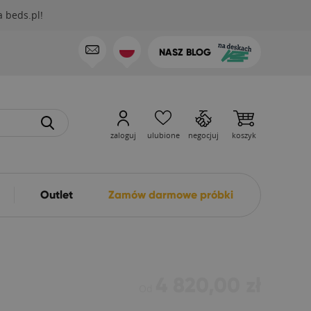
 beds.pl!
NASZ BLOG
zaloguj
ulubione
negocjuj
koszyk
Outlet
Zamów darmowe próbki
4 820,00 zł
Od