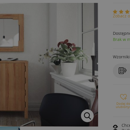
Zobacz o
Dostępn
Brak w 
Wzorniki
Dodaj d
ulubiony
Chce