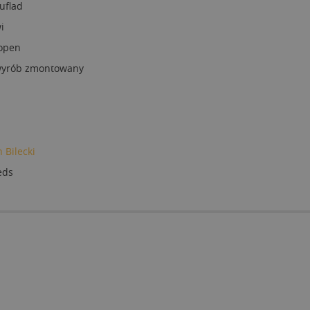
uflad
i
open
 wyrób zmontowany
 Bilecki
eds