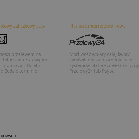
nkowy zaliczkowy 30%
Płatnośc internetowa 100%
tności przelewem na
Możliwość wpłaty całej kwoty
dni przed dostawą po
zamówienia za pośrednictwem
informacji z Działu
systemów płatności elektroniczn
he Beds o terminie
Przelewy24 lub Paypal
ajowych: