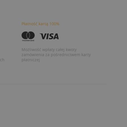
Płatność kartą 100%
Możliwość wpłaty całej kwoty
zamówienia za pośrednictwem karty
ych
płatniczej