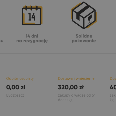
14 dni
Solidne
żu
na rezygnację
pakowanie
Odbiór osobisty
Dostawa i wniesienie
Dos
0,00 zł
320,00 zł
40
Bydgoszcz
zakupy o wadze od 51
zak
do 90 kg
kg