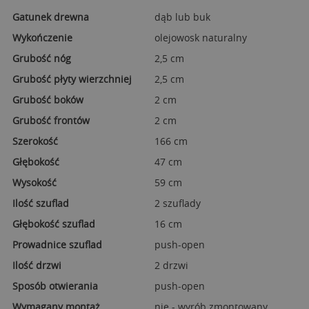
Gatunek drewna
dąb lub buk
Wykończenie
olejowosk naturalny
Grubość nóg
2,5 cm
Grubość płyty wierzchniej
2,5 cm
Grubość boków
2 cm
Grubość frontów
2 cm
Szerokość
166 cm
Głębokość
47 cm
Wysokość
59 cm
Ilość szuflad
2 szuflady
Głębokość szuflad
16 cm
Prowadnice szuflad
push-open
Ilość drzwi
2 drzwi
Sposób otwierania
push-open
Wymagany montaż
nie - wyrób zmontowany