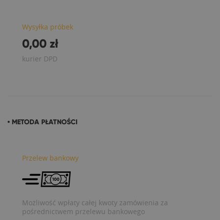
Wysyłka próbek
0,00 zł
kurier DPD
• METODA PŁATNOŚCI
Przelew bankowy
Możliwość wpłaty całej kwoty zamówienia za
pośrednictwem przelewu bankowego