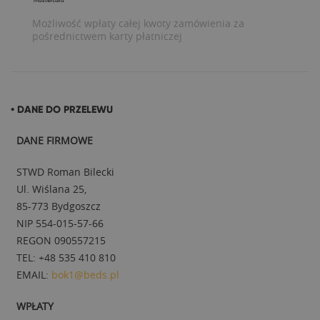
Możliwość wpłaty całej kwoty zamówienia za
pośrednictwem karty płatniczej
• DANE DO PRZELEWU
DANE FIRMOWE
STWD Roman Bilecki
Ul. Wiślana 25,
85-773 Bydgoszcz
NIP 554-015-57-66
REGON 090557215
TEL: +48 535 410 810
EMAIL:
bok1@beds.pl
WPŁATY