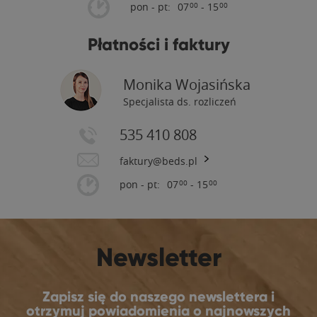
pon - pt:
07
- 15
00
00
Płatności i faktury
Monika Wojasińska
Specjalista ds. rozliczeń
535 410 808
faktury@beds.pl
pon - pt:
07
- 15
00
00
Newsletter
Zapisz się do naszego newslettera i
otrzymuj powiadomienia o najnowszych