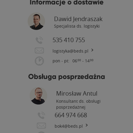
Informacje o dostawie
Dawid Jendraszak
Specjalista ds. logistyki
535 410 755
logistyka@beds.pl
pon - pt:
06
- 14
00
00
Obsługa posprzedażna
Mirosław Antul
Konsultant ds. obsługi
posprzedażnej
664 974 668
bok4@beds.pl