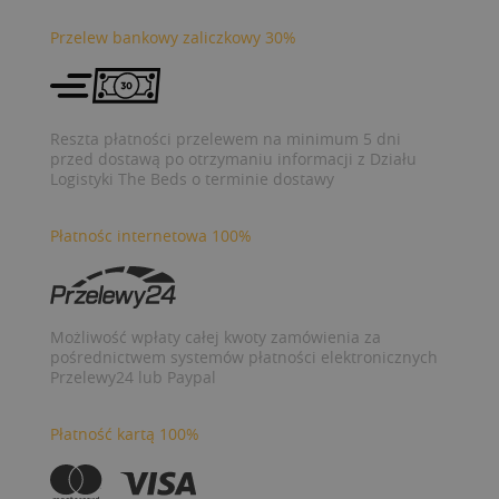
Przelew bankowy zaliczkowy 30%
Reszta płatności przelewem na minimum 5 dni
przed dostawą po otrzymaniu informacji z Działu
Logistyki The Beds o terminie dostawy
Płatnośc internetowa 100%
Możliwość wpłaty całej kwoty zamówienia za
pośrednictwem systemów płatności elektronicznych
Przelewy24 lub Paypal
Płatność kartą 100%