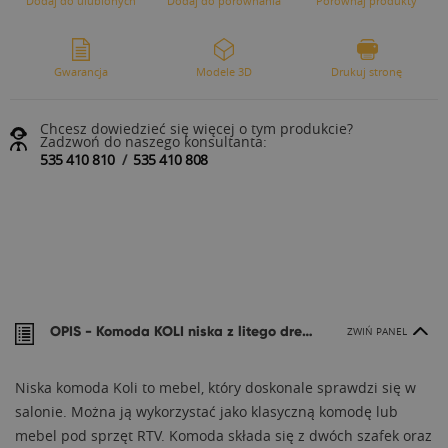
Dodaj do ulubionych
Dodaj do porównania
Porównaj produkty
Gwarancja
Modele 3D
Drukuj stronę
Chcesz dowiedzieć się więcej o tym produkcie?
Zadzwoń do naszego konsultanta:
535 410 810
/
535 410 808
OPIS -
Komoda KOLI niska z litego drewna
ZWIŃ PANEL
Niska komoda Koli to mebel, który doskonale sprawdzi się w
salonie. Można ją wykorzystać jako klasyczną komodę lub
mebel pod sprzęt RTV. Komoda składa się z dwóch szafek oraz