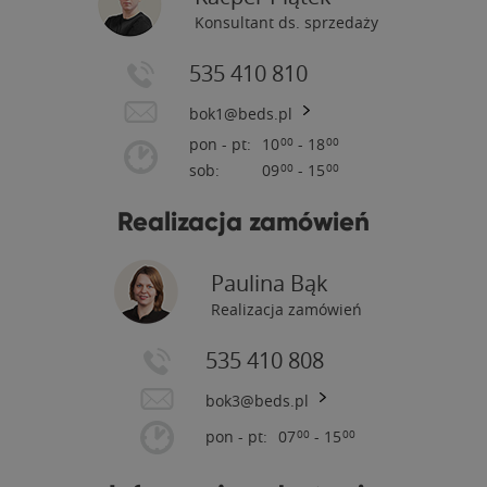
Konsultant ds. sprzedaży
535 410 810
bok1@beds.pl
pon - pt:
10
- 18
00
00
sob:
09
- 15
00
00
Realizacja zamówień
Paulina Bąk
Realizacja zamówień
535 410 808
bok3@beds.pl
pon - pt:
07
- 15
00
00